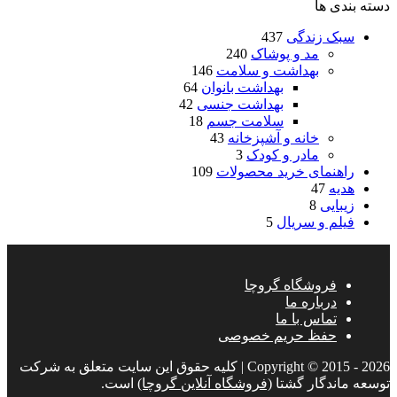
دسته بندی ها
سبک زندگی
437
مد و پوشاک
240
بهداشت و سلامت
146
بهداشت بانوان
64
بهداشت جنسی
42
سلامت جسم
18
خانه و آشپزخانه
43
مادر و کودک
3
راهنمای خرید محصولات
109
هدیه
47
زیبایی
8
فیلم و سریال
5
فروشگاه گروچا
درباره ما
تماس با ما
حفظ حریم خصوصی
Copyright © 2015 - 2026 | کليه حقوق اين سايت متعلق به شرکت
توسعه ماندگار گشتا
(فروشگاه آنلاین گروچا)
است.