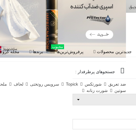
محبوب
جدیدترین محصولات
پرفروش‌ترین‌ها
برندها
مجله گروچا
جستجوهای پرطرفدار :
ضد تعریق
شورتکس
Topick
سرویس روتختی
لحاف
ملح
سوتین
شورت زنانه