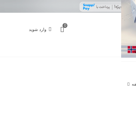
0
وارد شوید
فه