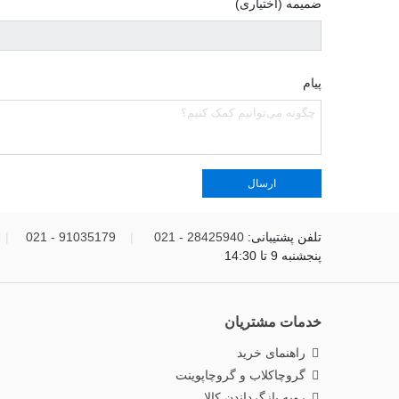
ضمیمه (اختیاری)
پیام
تلفن پشتیبانی:
28425940 - 021
|
91035179 - 021
|
پنجشنبه 9 تا 14:30
خدمات مشتریان
راهنمای خرید
گروچاکلاب و گروچاپوینت
رویه بازگرداندن کالا