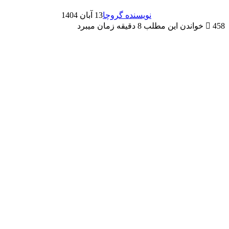
نویسنده گروچا
13 آبان 1404
458
خواندن این مطلب 8 دقیقه زمان میبرد