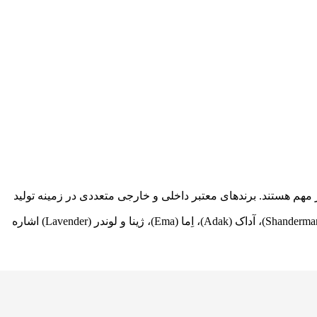
 مهم هستند. برندهای معتبر داخلی و خارجی متعددی در زمینه تولید
بهترین سوتین برای سینه های بزرگ فعال اند که از میان آن‌ها می‌توان به برند نیو (Neev)، ینی اینجی (Yeni Inci)، بارون (Barone)، شاندرمن (Shanderman)، آداک (Adak)، اِما (Ema)، ژینا و لوندر (Lavender) اشاره