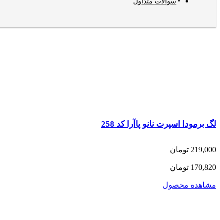
سوالات متداول
لگ برمودا اسپرت نانو پاآرا کد 258
219,000 تومان
170,820 تومان
مشاهده محصول