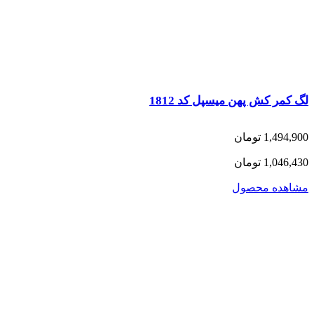
لگ کمر کش پهن میسپل کد 1812
1,494,900 تومان
1,046,430 تومان
مشاهده محصول