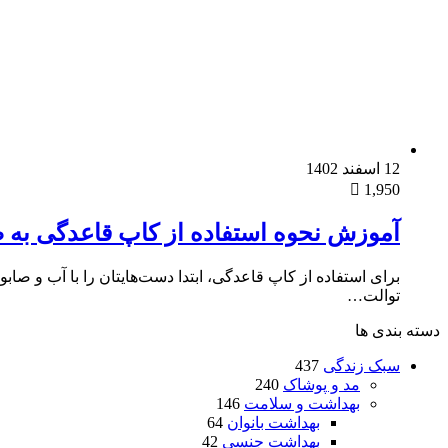
12 اسفند 1402
1,950
آموزش نحوه استفاده از کاپ قاعدگی به
توالت…
دسته بندی ها
سبک زندگی
437
مد و پوشاک
240
بهداشت و سلامت
146
بهداشت بانوان
64
بهداشت جنسی
42