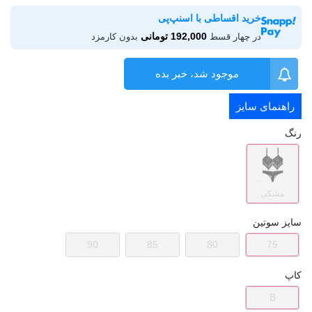
خرید اقساطی با اسنپ‌پی
192,000 تومانی
در چهار قسط
بدون کارمزد
موجود شد، خبر بده
راهنمای سایز
رنگ
مشکی
سایز سوتین
90
85
80
75
کاپ
B