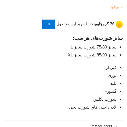
ناموجود
76
گروچاپوینت
با خرید این محصول
سایز شورت‌های هر ست:
سایز 75/80 شورت سایز L
سایز 85/90 شورت سایز XL
فنردار
توری
بلند
گلدوزی
شورت بکلس
لایه داخلی فاق شورت نخی
مرجع:
GR03-2237