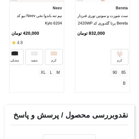
Neev
Bereta
ست شورت و سوتین توری فنردار
نیم تنه باندوا نخی Neev نیو کد
Bereta برتا گلدوزی کد 2420WP
Kylo 6204
832,000 تومان
420,000 تومان
★
4.8
کرم
کرم
سفید
مشکی
XL
L
M
90
85
B
نقدوبررسی محصول / پرسش و پاسخ