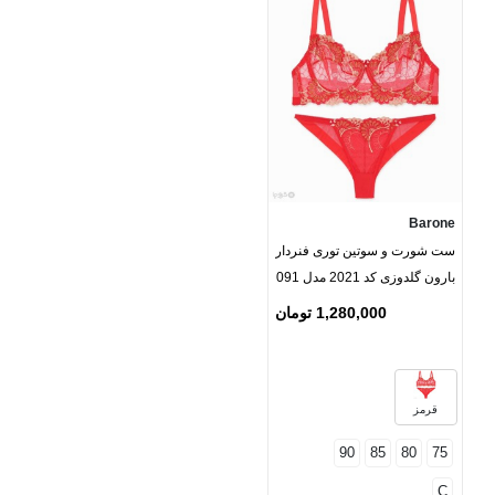
Barone
ست شورت و سوتین توری فنردار
بارون گلدوزی کد 2021 مدل 091
1,280,000 تومان
قرمز
90
85
80
75
C