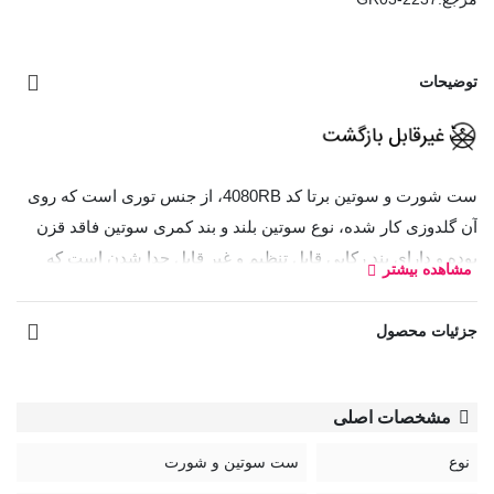
توضیحات
ست شورت و سوتین برتا کد 4080RB، از جنس توری است که روی
آن گلدوزی کار شده، نوع سوتین بلند و بند کمری سوتین فاقد قزن
بوده و دارای بند رکابی قابل تنظیم و غیر قابل جدا شدن است که
مشاهده بیشتر
امکان تنظیم سایز دور کمر را فراهم کرده است. نوع شورت بکلس،
قسمت داخلی فاق آن نخی است.
جزئیات محصول
بند سوتین قابل تنظیم و غیر قابل جدا شدن
کد:
مشخصات اصلی
4080RB
نوع
ست سوتین و شورت