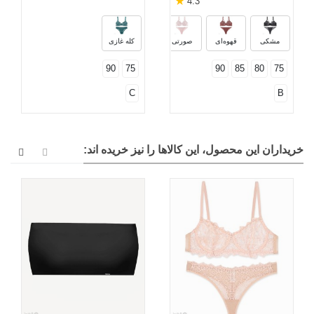
★
4.3
شیری
ارغوانی
مرجانی
نقرآب
مشکی
قهوه‌ای
صورتی
کله غازی
90
75
90
85
80
75
C
B
خریداران این محصول، این کالاها را نیز خریده اند: