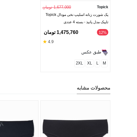
Topick
1,677,000 تومان
پک شورت زنانه اسلیپ نخی مودال Topick
تاپیک مدل پانیذ - بسته 4 عددی
1,475,760 تومان
‎12%
★
4.9
طبق عکس
2XL
XL
L
M
محصولات مشابه