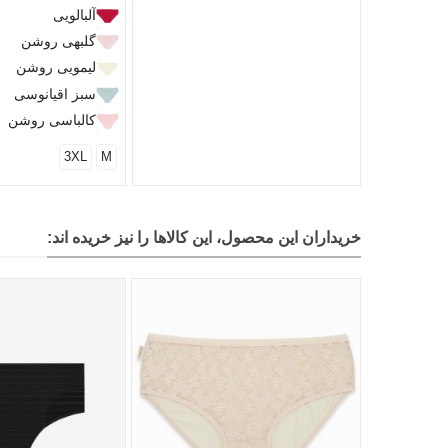
آلبالویی
گلبهی روشن
لیمویی روشن
سبز اقیانوسی
کالباسی روشن
3XL
M
خریداران این محصول، این کالاها را نیز خریده اند: