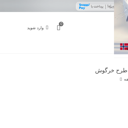
0
وارد شوید
فه