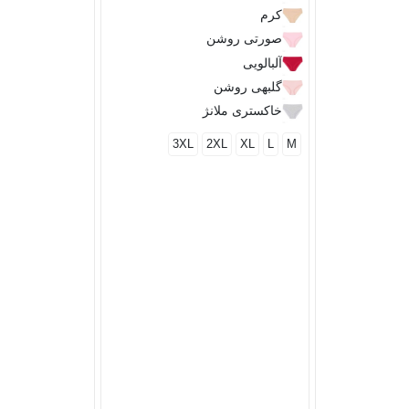
کرم
صورتی روشن
آلبالویی
گلبهی روشن
خاکستری ملانژ
3XL
2XL
XL
L
M