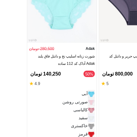
Adak
280,500 تومان
Misspel
پ حریر و دانتل کد
شورت زنانه اسلیپ نخ و دانتل فاق بلند
Adak آداک کد 112 ساده
طرح خرس و پاپ
800,000 تومان
140,250 تومان
‎22%
‎50%
★
★
4.9
5
سرخابی
آبی
صورتی روشن
M
کالباسی
سفید
خاکستری
قرمز