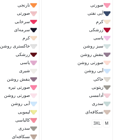
صورتی
نارنجی
آبی نفتی
صورتی
کرم
سرخابی
زرشکی
سرمه‌ای
یاسی
کرم
سبز روشن
خاکستری روشن
بنفش روشن
زرشکی
صورتی روشن
یاسی
آبی روشن
شیری
خاکی
بنفش روشن
زیتونی
صورتی تیره
آدامسی
صورتی روشن
سدری
آبی روشن
نسکافه‌ای
لیمویی
کالباسی
3XL
M
سدری
نسکافه‌ای