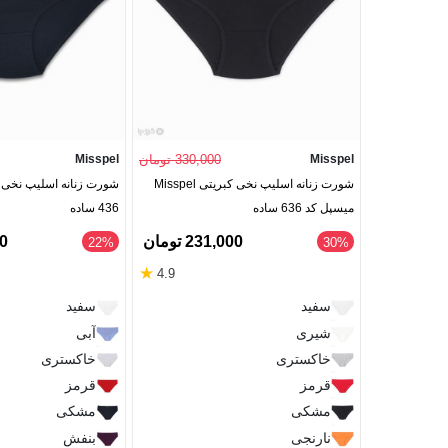
Misspel
330,000 تومان
Misspel
شورت زنانه اسلیپ نخی کبریتی Misspel
میسپل کد 636 ساده
436 ساده
231,000 تومان
10
‎22%
‎30%
★
4.9
سفید
سفید
شیری
آبی
خاکستری
خاکستری
قرمز
قرمز
مشکی
مشکی
نارنجی
بنفش