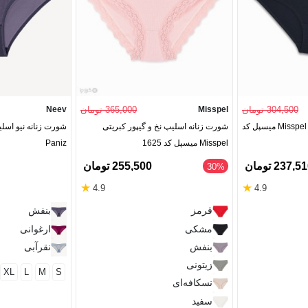
304,500 تومان
Misspel
365,000 تومان
Neev
شورت زنانه اسلیپ نخی Misspel میسپل کد
شورت زنانه اسلیپ نخ و گیپور کبریتی
شورت زنانه نیو اسلی
Misspel میسپل کد 1625
Paniz
237,5 تومان
255,500 تومان
‎30%
★
★
4.9
4.9
قرمز
بنفش
مشکی
ارغوانی
بنفش
نقرآبی
زیتونی
XL
L
M
S
نسکافه‌ای
سفید