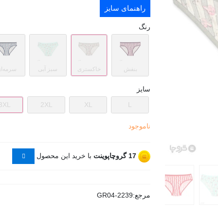
راهنمای سایز
رنگ
بنفش
خاکستری
سبز آبی
سرمه‌ا
سایز
3XL
2XL
XL
L
ناموجود
17
گروچاپوینت
با خرید این محصول
مرجع:
GR04-2239