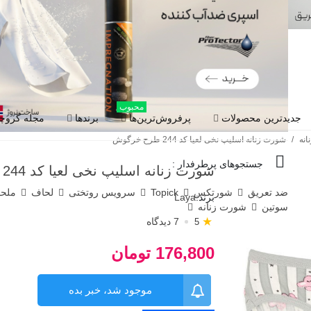
محبوب
جدیدترین محصولات
پرفروش‌ترین‌ها
برندها
مجله گروچا
نه
/
شورت زنانه اسلیپ نخی لعیا کد 244 طرح خرگوش
جستجوهای پرطرفدار :
شورت زنانه اسلیپ نخی لعیا کد 244 طرح خرگوش
ضد تعریق
شورتکس
Topick
سرویس روتختی
لحاف
ملح
برند:
Laya
سوتین
شورت زنانه
★
7 دیدگاه
5
176,800 تومان
موجود شد، خبر بده