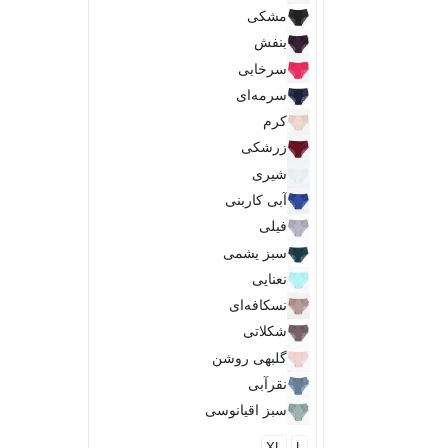
مشکی
بنفش
سرخابی
سرمه‌ای
کرم
زرشکی
شیری
آبی کاربنی
فیلی
سبز یشمی
نعنایی
نسکافه‌ای
شکلاتی
گلبهی روشن
نقرآبی
سبز اقیانوسی
XL
L