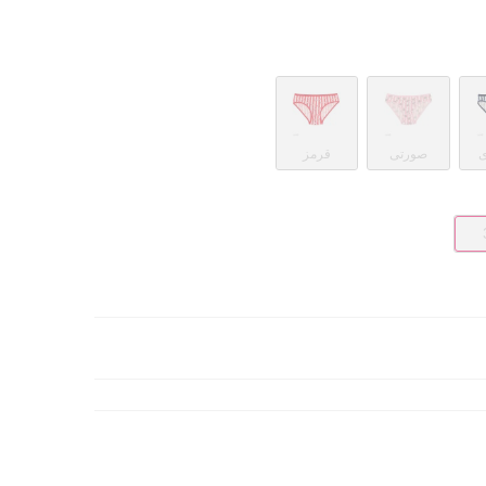
ی
صورتی
قرمز