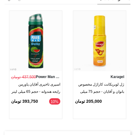
تمامی رایحه‌ها از نظر عملکرد و فرمولاسیون تأخیری یکسان هستند
و تنها در رایحه با یکدیگر تفاوت دارند. این محصول با حجم 65
میلی‌لیتر و تاریخ انقضای 2029، گزینه‌ای مناسب برای افرادی است
که به دنبال محصولی باکیفیت، مؤثر و کاربردی هستند.
Karagel
Power Man Delta
437,500 تومان
ژل لوبریکانت کاراژل مخصوص
اسپری تاخیری آقایان پاورمن
بانوان و آقایان - حجم 75 میلی‌
رایحه هندوانه - حجم 65 میلی لیتر
لیتر
205,000 تومان
393,750 تومان
‎10%