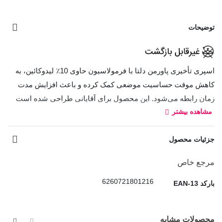
توضیحات
اسپری تأخیری پاورمن دلتا با فرمولاسیون حاوی 10٪ لیدوکائین، به
کاهش موقت حساسیت موضعی کمک کرده و باعث افزایش مدت
زمان رابطه می‌شود. این محصول برای آقایانی طراحی شده است
مشاهده بیشتر
که به دنبال کنترل بیشتر و تجربه‌ای رضایت‌بخش‌تر هستند.
بافت سبک و جذب سریع اسپری، استفاده از آن را آسان کرده و
جزئیات محصول
بدون ایجاد حس چربی یا چسبندگی، راحتی بیشتری هنگام استفاده
فراهم می‌کند. تنها کافی است مقدار مناسبی از اسپری را چند دقیقه
مرجع خاص
قبل از رابطه روی موضع موردنظر استفاده کرده و پس از گذشت
6260721801216
بارکد EAN-13
زمان توصیه‌شده، در صورت نیاز محل را شست‌وشو دهید.
اسپری تأخیری پاورمن دلتا در رایحه‌های متنوع عرضه می‌شود، اما
محصولات مشابه