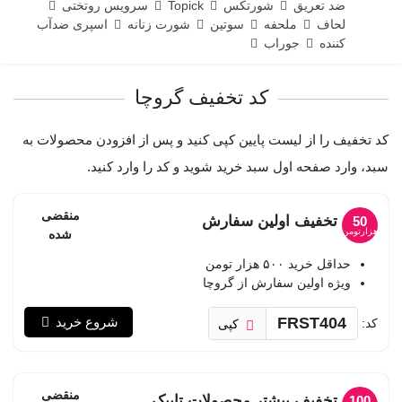
ضد تعریق
شورتکس
Topick
سرویس روتختی
لحاف
ملحفه
سوتین
شورت زنانه
اسپری ضدآب
کننده
جوراب
کد تخفیف گروچا
کد تخفیف را از لیست پایین کپی کنید و پس از افزودن محصولات به
سبد، وارد صفحه اول سبد خرید شوید و کد را وارد کنید.
منقضی
تخفیف اولین سفارش
50
هزارتومن
شده
حداقل خرید ۵۰۰ هزار تومن
ویژه اولین سفارش از گروچا
FRST404
شروع خرید
کد:
کپی
منقضی
تخفیف بیشتر محصولات تاپیک
100