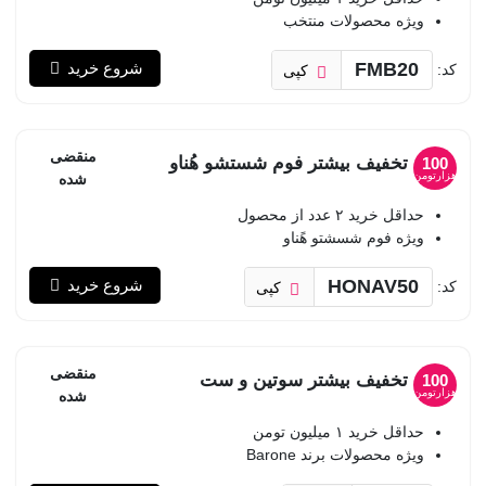
ویژه محصولات منتخب
FMB20
شروع خرید
کد:
کپی
منقضی
تخفیف بیشتر فوم شستشو هُناو
100
هزارتومن
شده
حداقل خرید ۲ عدد از محصول
ویژه فوم شسشتو هًناو
HONAV50
شروع خرید
کد:
کپی
منقضی
تخفیف بیشتر سوتین و ست
100
هزارتومن
شده
حداقل خرید ۱ میلیون تومن
ویژه محصولات برند Barone