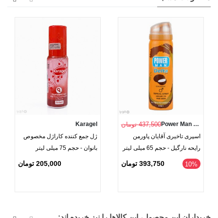
تمامی رایحه‌ها از نظر عملکرد و فرمولاسیون تأخیری یکسان هستند
و تنها در رایحه با یکدیگر تفاوت دارند. این محصول با حجم 65
میلی‌لیتر و تاریخ انقضای 2029، گزینه‌ای مناسب برای افرادی است
که به دنبال محصولی باکیفیت، مؤثر و کاربردی هستند.
Power Man Delta
437,500 تومان
Karagel
اسپری تاخیری آقایان پاورمن
ژل جمع کننده کاراژل مخصوص
رایحه نارگیل - حجم 65 میلی لیتر
بانوان - حجم 75 میلی‌ لیتر
205,000 تومان
393,750 تومان
‎10%
خریداران این محصول، این کالاها را نیز خریده اند: