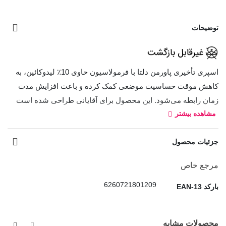
توضیحات
اسپری تأخیری پاورمن دلتا با فرمولاسیون حاوی 10٪ لیدوکائین، به
کاهش موقت حساسیت موضعی کمک کرده و باعث افزایش مدت
زمان رابطه می‌شود. این محصول برای آقایانی طراحی شده است
مشاهده بیشتر
که به دنبال کنترل بیشتر و تجربه‌ای رضایت‌بخش‌تر هستند.
بافت سبک و جذب سریع اسپری، استفاده از آن را آسان کرده و
جزئیات محصول
بدون ایجاد حس چربی یا چسبندگی، راحتی بیشتری هنگام استفاده
فراهم می‌کند. تنها کافی است مقدار مناسبی از اسپری را چند دقیقه
مرجع خاص
قبل از رابطه روی موضع موردنظر استفاده کرده و پس از گذشت
6260721801209
بارکد EAN-13
زمان توصیه‌شده، در صورت نیاز محل را شست‌وشو دهید.
اسپری تأخیری پاورمن دلتا در رایحه‌های متنوع عرضه می‌شود، اما
محصولات مشابه