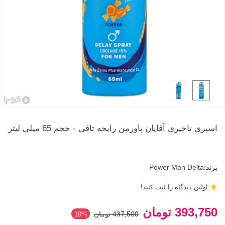
اسپری تاخیری آقایان پاورمن رایحه تافی - حجم 65 میلی لیتر
برند:
Power Man Delta
★
اولین دیدگاه را ثبت کنید!
393,750 تومان
437,500 تومان
‎10%