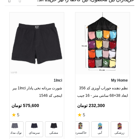
1Inci
My Home
نظم دهنده جوراب آویزی کد 356
شورت مردانه نخی پادار 1Inci بیر
ابعاد 38×68 سانتی متر - 16 جیب
اینجی کد 1546
232,300 تومان
575,600 تومان
★
★
5
5
مشکی
بنفش
صورتی
زرشکی
آبی
خاکستری
مشکی
سرمه‌ای
نوک مدادی