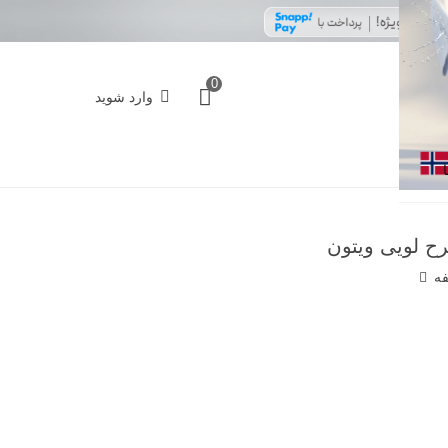
0
وارد شوید
فه