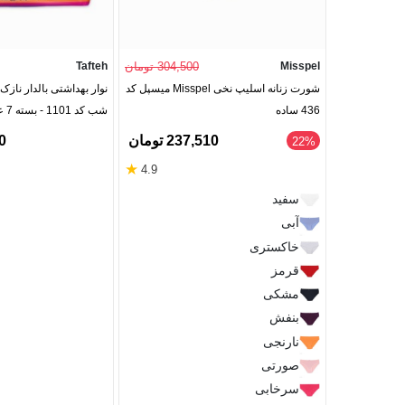
Misspel
304,500 تومان
Tafteh
شورت زنانه اسلیپ نخی Misspel میسپل کد
نوار بهداشتی بالدار نازک
436 ساده
شب کد 1101 - بسته 7 عددی
237,510 تومان
00
‎22%
★
4.9
سفید
آبی
خاکستری
قرمز
مشکی
بنفش
نارنجی
صورتی
سرخابی