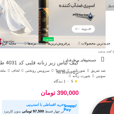
محبوب
جدیدترین محصولات
پرفروش‌ترین‌ها
برندها
مجله گروچا
جستجوهای پرطرفدار :
کیف لباس زیر زنانه قلبی کد 4031 طرح لویی ویتون
ضد تعریق
شورتکس
Topick
سرویس روتختی
لحاف
ملح
برند:
No Brand
سوتین
شورت زنانه
★
1 دیدگاه
5
390,000 تومان
خرید اقساطی با اسنپ‌پی
97,500 تومانی
در چهار قسط
بدون کارمزد