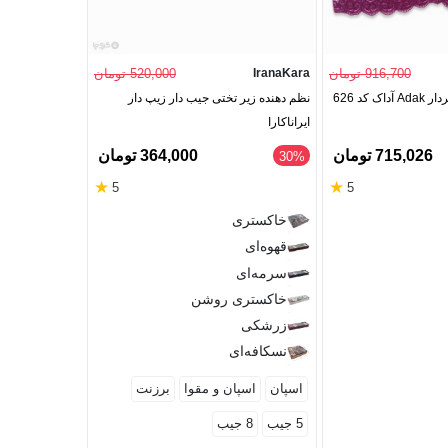
916,700 تومان
IranaKara
520,000 تومان
evva Pharma
 کد 626
نظم دهنده زیر تختی جیب دار زیپ دار
ایراناکارا
1 عدد رایگان
715,026 تومان
364,000 تومان
‎15%
‎30%
★
★
5
5
خاکستری
قهوه‌ای
سرمه‌ای
خاکستری روشن
زرشکی
نسکافه‌ای
اسپان
اسپان و مقوا
برزنت
5 جیب
8 جیب