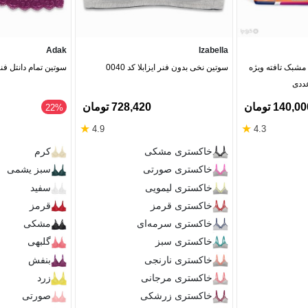
Adak
Izabella
 مشبک تافته ویژه
سوتین نخی بدون فنر ایزابلا کد 0040
سوتین تمام دانتل فنردار Adak آداک
140,0 تومان
728,420 تومان
‎22%
★
★
4.9
4.3
خاکستری مشکی
کرم
خاکستری صورتی
سبز یشمی
خاکستری لیمویی
سفید
خاکستری قرمز
قرمز
خاکستری سرمه‌ای
مشکی
خاکستری سبز
گلبهی
خاکستری نارنجی
بنفش
خاکستری مرجانی
زرد
خاکستری زرشکی
صورتی