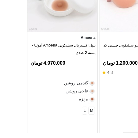
Neev
Amoena
تین دکلته Neev نیو سیلیکونی چسبی کد
نیپل اکسترنال سیلیکونی Amoena آموئنا -
بسته 2 عددی
کد 3103
1,200,000 تومان
4,970,000 تومان
★
4.3
گندمی روشن
عاجی روشن
برنزه
L
M