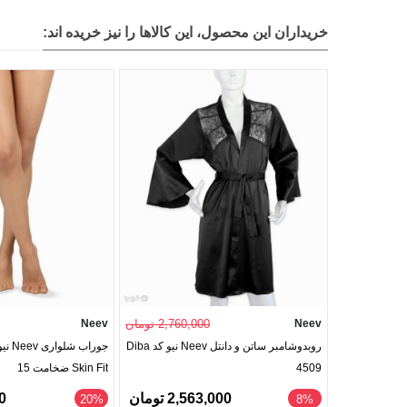
خریداران این محصول، این کالاها را نیز خریده اند:
Neev
2,760,000 تومان
Neev
روبدوشامبر ساتن و دانتل Neev نیو کد Diba
4509
Skin Fit ضخامت 15
2,563,000 تومان
00
‎20%
8%