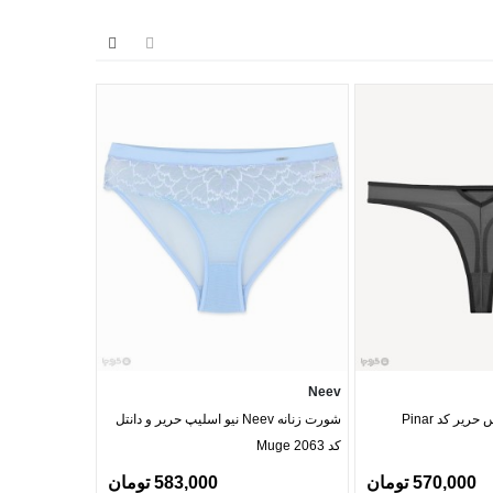
Neev
Neev
یر کد Pinar
شورت زنانه Neev نیو اسلیپ حریر و دانتل
سوتین فانتزی فنردار
کد Muge 2063
570,000 تومان
583,000 تومان