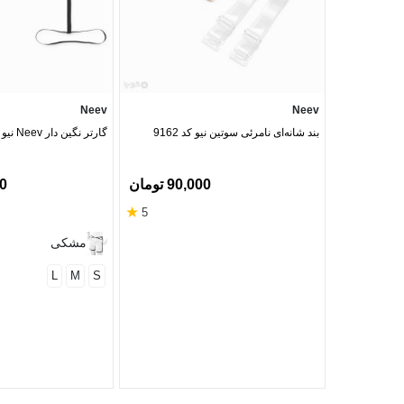
Neev
Neev
بند شانه‌ای نامرئی سوتین نیو کد 9162
گارتر نگین دار Neev نیو کد Garter 106
90,000 تومان
00
★
5
مشکی
L
M
S