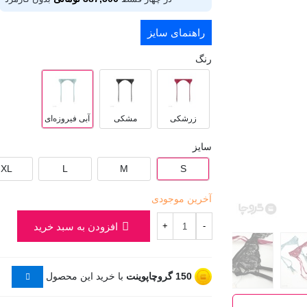
راهنمای سایز
رنگ
زرشکی
مشکی
آبی فیروزه‌ای
سایز
XL
L
M
S
آخرین موجودی
افزودن به سبد خرید
+
-
150
گروچاپوینت
با خرید این محصول