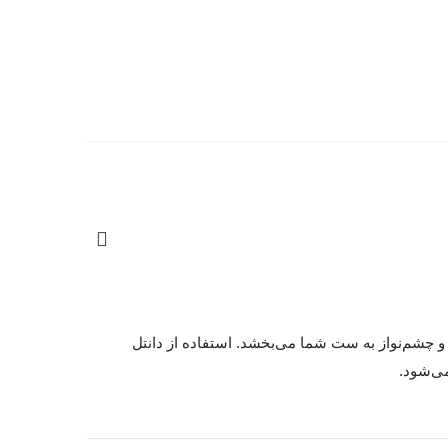
 چشم‌نواز به ست شما می‌بخشد. استفاده از دانتل
می‌شود.
بندهای آویز (رکاب‌ها) به‌صورت کاملاً قابل تنظیم طراحی شده‌اند تا بتوانید متناسب با قد و فرم بدن خود، بهترین فیت را تجربه کنید. وجود 4 گیره ترکیبی سیلیکونی و فلزی، امکان اتصال محکم و