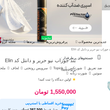
محبوب
جدیدترین محصولات
پرفروش‌ترین‌ها
برندها
مجله گروچا
 جوراب نیو حریر و دانتل کد Elin
جستجوهای پرطرفدار :
بند جوراب نیو حریر و دانتل کد Elin
ضد تعریق
شورتکس
Topick
سرویس روتختی
لحاف
ملح
برند:
Neev
سوتین
شورت زنانه
★
اولین دیدگاه را ثبت کنید!
1,550,000 تومان
خرید اقساطی با اسنپ‌پی
387,500 تومانی
در چهار قسط
بدون کارمزد