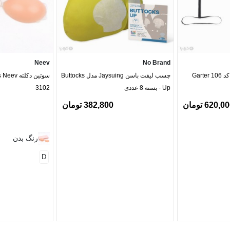
Neev
No Brand
چسب لیفت باسن Jaysuing مدل Buttocks
سو
Up - بسته 8 عددی
3102
620,0 تومان
382,800 تومان
رنگ بدن
D