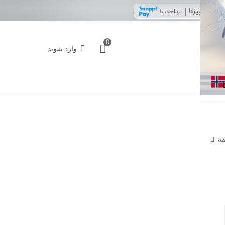
0
وارد شوید
فه