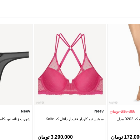
215,000 تومان
Neev
Neev
جوراب شلواری Neev نیو کد 9203 مدل
سوتین نیو کاپدار فنردار دانتل کد Kaito
شورت زنانه نیو بکلس حر
172,0 تومان
3,290,000 تومان