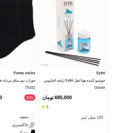
Funny socks
Eyfel
خوشبو کننده هوا ایفل Eyfel رایحه اقیانوس
جوراب نیم ساق مردانه 
75102
Ocean
685,000 تومان
90
‎30%
★
5
سفید
120 میلی لیتر
خاکستری
مشکی