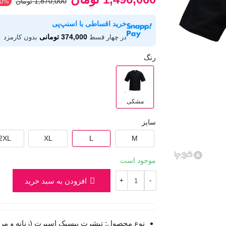
1,870,000 تومان
20%
خرید اقساطی با اسنپ‌پی
374,000 تومانی
در چهار قسط
بدون کارمزد
رنگ
مشکی
سایز
2XL
XL
L
M
موجود است
افزودن به سبد خرید
+
-
نوع محصول: تیشرت بیسیک اسپرت (زنانه و مرد