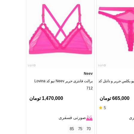
Neev
ت زنانه Neev نیو بکلس حریر و دانتل کد
برالت فانتزی حریر Neev نیو کد Lovina
712
665,000 تومان
1,470,000 تومان
★
5
ری
صورتی فسفری
85
75
70