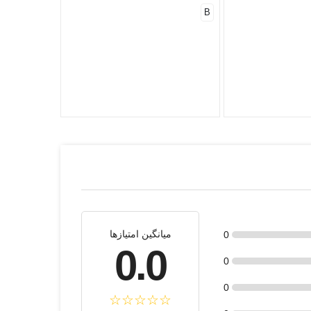
B
میانگین امتیازها
0
0.0
0
0