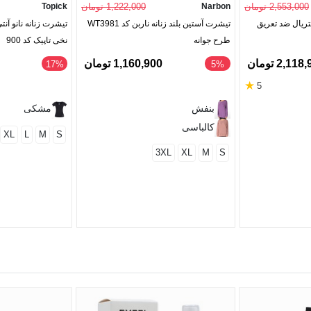
2,553,000 تومان
Narbon
1,222,000 تومان
Topick
کتریال ضد تعریق
تیشرت آستین بلند زنانه ناربن کد WT3981
تیشرت زنانه نانو آنت
طرح جوانه
نخی تاپیک کد 900
2,11 تومان
1,160,900 تومان
‎17%
‎5%
★
5
بنفش
مشکی
کالباسی
XL
L
M
S
3XL
XL
M
S