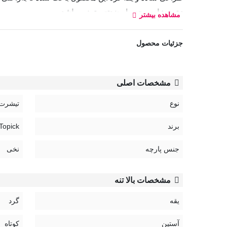
• توجه: این محصول ضدتعریق نمی‌باشد.
مشاهده بیشتر
جزئیات محصول
مشخصات اصلی
نوع
تیشرت
برند
Topick | تاپیک
جنس پارچه
نخی
مشخصات بالا تنه
یقه
گرد
آستین
کوتاه