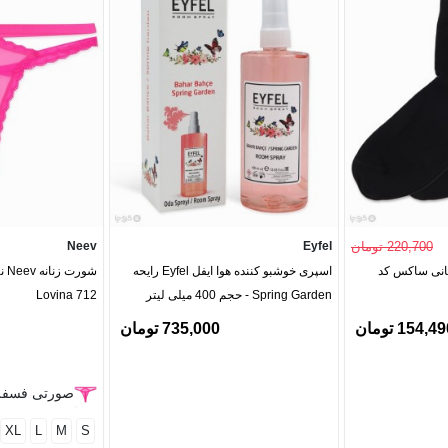
220,700 تومان
Eyfel
Neev
فانی ساکس کد
اسپری خوشبو کننده هوا ایفل Eyfel رایحه
شور
Spring Garden - حجم 400 میلی لیتر
Lovina 712
154,4 تومان
735,000 تومان
صورتی فسف
XL
L
M
S