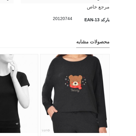
مرجع خاص
20120744
بارکد EAN-13
محصولات مشابه