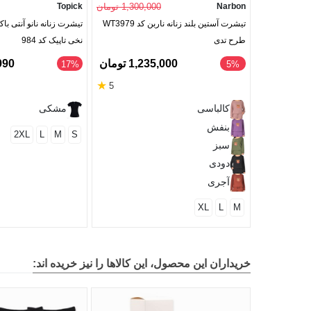
Narbon
1,300,000 تومان
Topick
تیشرت آستین بلند زنانه ناربن کد WT3979
تیشرت زنانه نانو آنتی با
طرح تدی
نخی تاپیک کد 984
1,235,000 تومان
8,990
‎17%
‎5%
★
5
کالباسی
مشکی
بنفش
2XL
L
M
S
سبز
دودی
آجری
XL
L
M
خریداران این محصول، این کالاها را نیز خریده اند: