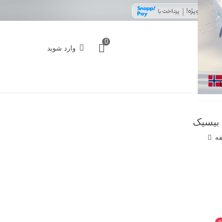
0
وارد شوید
 بیسیک
فه