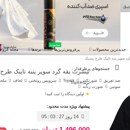
محبوب
جدیدترین محصولات
پرفروش‌ترین‌ها
برندها
مجله گروچا
رد سوپر پنبه تاپیک طرح بیسیک
جستجوهای پرطرفدار :
تیشرت یقه گرد سوپر پنبه تاپیک طرح
ضد تعریق
شورتکس
Topick
سرویس روتختی
لحاف
ملح
برند:
Topick
سوتین
شورت زنانه
★
اولین دیدگاه را ثبت کنید!
پیشنهاد ویژه مدت محدود:
14 روز
05 : 03 : 26
1,496,000 تومان