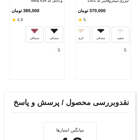
لیزری میکروفایبر کد 1301
و دانتل کد Nela 434
370,000 تومان
385,000 تومان
★
★
4.9
5
یاسی
سفید
مشکی
کرم
مشکی
سماقی
S
S
نقدوبررسی محصول / پرسش و پاسخ
میانگین امتیازها