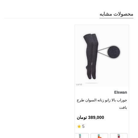
محصولات مشابه
Elswan
جوراب بالا زانو زنانه السوان طرح
بافت
389,000 تومان
★
5
بادمجانی شاین
سفید
خاکستری
مشک