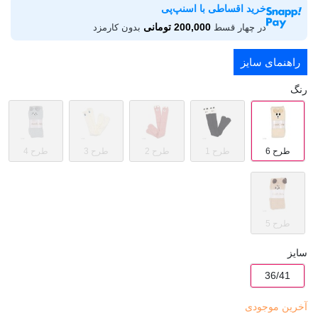
خرید اقساطی با اسنپ‌پی
200,000 تومانی
در چهار قسط
بدون کارمزد
راهنمای سایز
رنگ
طرح 6
طرح 1
طرح 2
طرح 3
طرح 4
طرح 5
سایز
36/41
آخرین موجودی