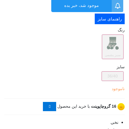
موجود شد، خبر بده
راهنمای سایز
رنگ
سبز یشمی
سایز
36/40
ناموجود
16
گروچاپوینت
با خرید این محصول
نخی