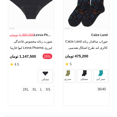
Calze Land
Levva Pharma
1,350,000 تومان
جوراب ساقدار زنانه Calze Land
شورت زنانه مخصوص قاعدگی
کالزی لند طرح اشکال هندسی
لیزری Levva Pharma لیوا فارما
475,200 تومان
1,147,500 تومان
‎15%
★
★
5
4.5
سبز آبی
مشکی
سدری
مشکی
36/40
2XL
XL
L
XS