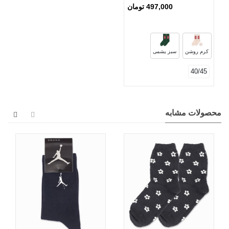
Ropapa روپاپا طرح Phone
497,000 تومان
کرم روشن
سبز یشمی
40/45
محصولات مشابه