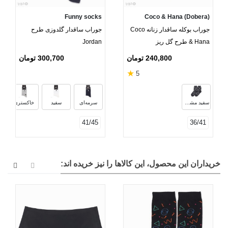
Funny socks
Coco & Hana (Dobera)
جوراب بوکله ساقدار زنانه Coco
جوراب ساقدار گلدوزی طرح
& Hana طرح گل ریز
Jordan
240,800 تومان
300,700 تومان
★
5
سفید مشکی
سرمه‌ای
سفید
خاکستری
41/45
36/41
خریداران این محصول، این کالاها را نیز خریده اند: