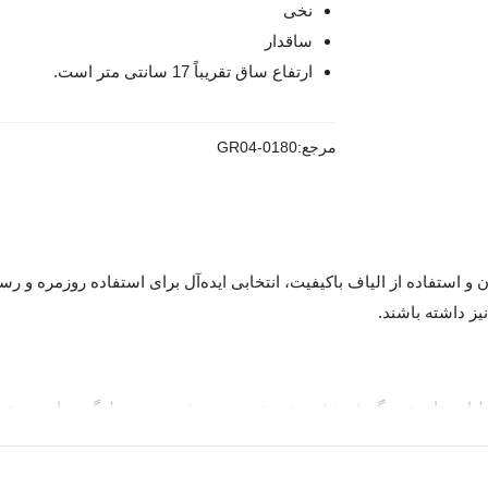
نخی
ساقدار
ارتفاع ساق تقریباً 17 سانتی متر است.
مرجع:
GR04-0180
نیز داشته باشند.
یت جوراب چتیک، آن را در دمای 40 درجه و با لباس‌های همرنگ شستشو دهید. توصیه می‌شود جهت 