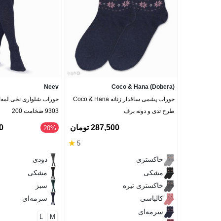
Neev
Coco & Hana (Dobera)
جوراب پشمی ساقدار زنانه Coco & Hana
طرح تدی و دونه برف
9303 ضخامت 200
287,500 تومان
00
‎20%
★
5
خاکستری
دودی
مشکی
مشکی
خاکستری تیره
سبز
کالباسی
سرمه‌ای
سرمه‌ای
L
M