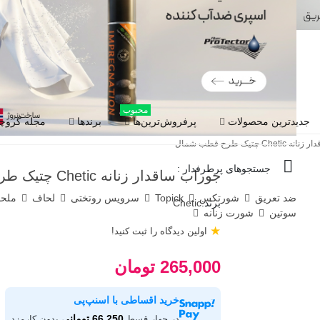
محبوب
جدیدترین محصولات
پرفروش‌ترین‌ها
برندها
مجله گروچا
Ch چتیک طرح قطب شمال
جستجوهای پرطرفدار :
جوراب ساقدار زنانه Chetic چتیک طرح قطب شمال
ضد تعریق
شورتکس
Topick
سرویس روتختی
لحاف
ملح
برند:
Chetic
سوتین
شورت زنانه
★
اولین دیدگاه را ثبت کنید!
265,000 تومان
خرید اقساطی با اسنپ‌پی
66,250 تومانی
در چهار قسط
بدون کارمزد