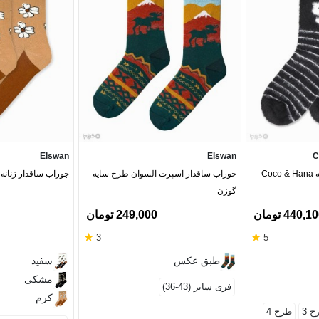
Elswan
Elswan
C
جوراب موهر ساقدار زنانه Coco & Hana
جوراب ساقدار اسپرت السوان طرح سایه
جوراب ساقدار زنانه
گوزن
440,1 تومان
249,000 تومان
★
★
3
5
طبق عکس
سفید
مشکی
فری سایز (43-36)
کرم
 3
طرح 4