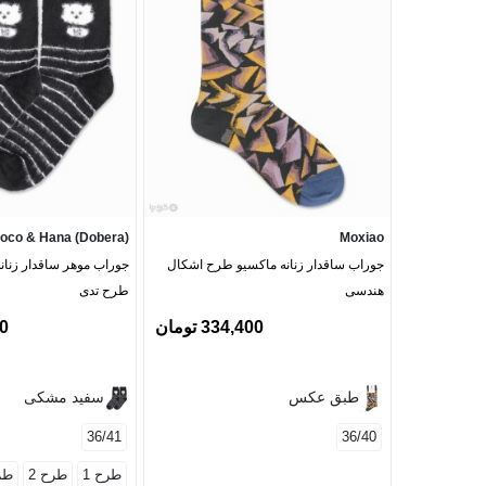
oco & Hana (Dobera)
Moxiao
جوراب ساقدار زنانه ماکسیو طرح اشکال
هندسی
طرح تدی
334,400 تومان
00
طبق عکس
سفید مشکی
36/41
36/40
طرح 1
طرح 2
طرح