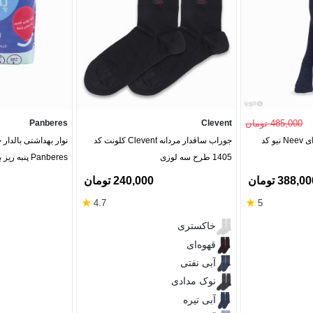
485,000 تومان
Clevent
Panberes
جوراب شلواری نخی لمه‌ای Neev نیو کد
جوراب ساقدار مردانه Clevent کلونت کد
نوار بهداشتی بالدار
1405 طرح سه لوزی
عددی
388,0 تومان
240,000 تومان
★
★
4.7
5
خاکستری
قهوه‌ای
آبی نفتی
نوک مدادی
آبی تیره