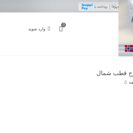
0
وارد شوید
فه