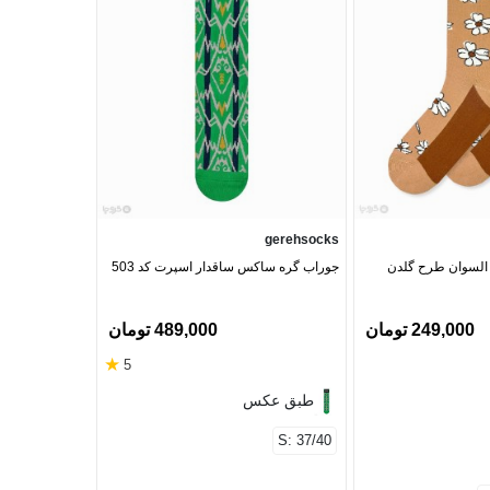
Clevent
gerehsocks
 السوان طرح گلدن
جوراب گره ساکس ساقدار اسپرت کد 503
ساده کد 21100
249,000 تومان
489,000 تومان
‎12%
★
5
سفید
طبق عکس
مشکی
S: 37/40
قهوه‌ای
بنفش
سرمه‌ای