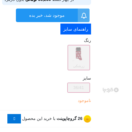
موجود شد، خبر بده
راهنمای سایز
رنگ
زرشکی
سایز
36/41
ناموجود
26
گروچاپوینت
با خرید این محصول