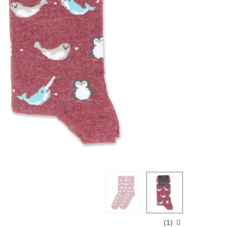
)
1
(