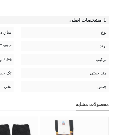
مشخصات اصلی
نوع
ساق دا
برند
Chetic | چتیک
ترکیب
78% نخ، 21% پلی آمید، 1% الستین
چند جفتی
تک جف
جنس
نخی
محصولات مشابه