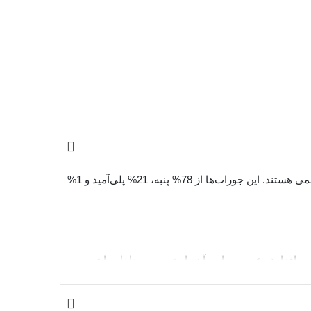
جوراب‌ زنانه چتیک Chetic طرح قطب شمال با طراحی مدرن و استفاده از الیاف باکیفیت، انتخابی ایده‌آل برای استفاده روزمره و رسمی هستند. این جوراب‌ها از 78% پنبه، 21% پلی‌آمید و 1%
جلوگیری از پرزدهی و افزایش عمر جوراب، آن را پشت و رو داخل ماشین