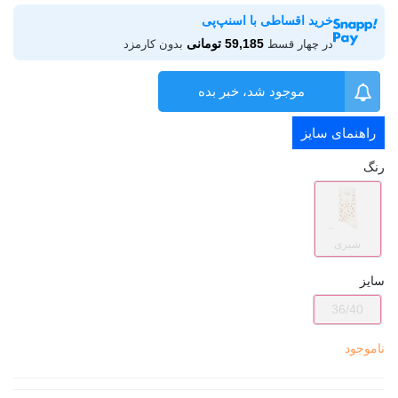
خرید اقساطی با اسنپ‌پی
59,185 تومانی
در چهار قسط
بدون کارمزد
موجود شد، خبر بده
راهنمای سایز
رنگ
شیری
سایز
36/40
ناموجود