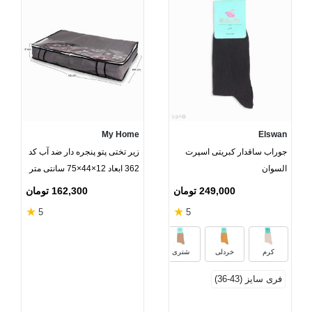
My Home
Elswan
جوراب ساقدار کبریتی اسپرت
زیر تختی پتو پنجره دار ضد آب کد
السوان
362 ابعاد 12×44×75 سانتی متر
خاکستری
249,000 تومان
162,300 تومان
★
★
5
5
نخودی
خاکستری
مشکی
سبز
کرم
خردلی
شتری
فری سایز (43-36)