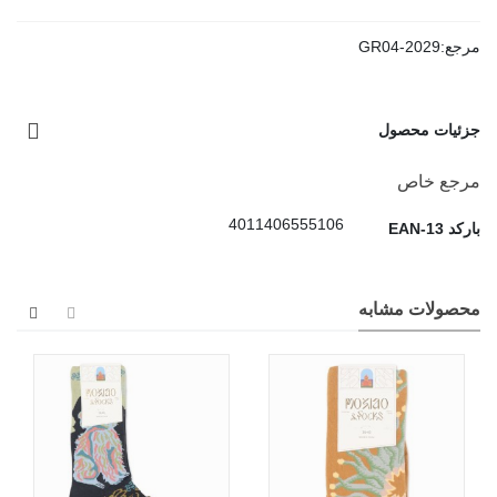
مرجع:
GR04-2029
جزئیات محصول
مرجع خاص
4011406555106
بارکد EAN-13
محصولات مشابه