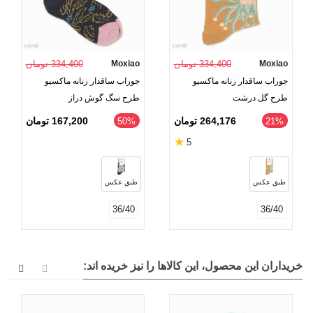
Moxiao
334,400 تومان
Moxiao
334,400 تومان
جوراب ساقدار زنانه ماکسیو
جوراب ساقدار زنانه ماکسیو
طرح گل درشت
طرح سگ گوش دراز
264,176 تومان
167,200 تومان
‎50%
‎21%
★
5
طبق عکس
طبق عکس
36/40
36/40
خریداران این محصول، این کالاها را نیز خریده اند: