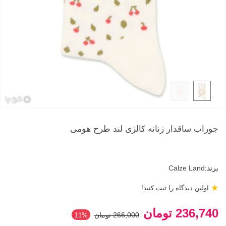
جوراب ساقدار زنانه کالزی لند طرح هومی
برند:
Calze Land
★
اولین دیدگاه را ثبت کنید!
236,740 تومان
266,000 تومان
‎11%