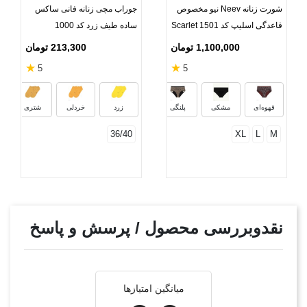
شورت زنانه Neev نیو مخصوص
جوراب مچی زنانه فانی ساکس
قاعدگی اسلیپ کد Scarlet 1501
ساده طیف زرد کد 1000
1,100,000 تومان
213,300 تومان
★
★
5
5
آبی ملانژ
قهوه‌ای
مشکی
پلنگی
زرد
خردلی
شتری
36/40
XL
L
M
نقدوبررسی محصول / پرسش و پاسخ
میانگین امتیازها