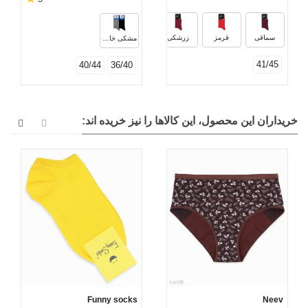
سماقی
قرمز
زرشکی
مشکی خاکستری
41/45
40/44
36/40
خریداران این محصول، این کالاها را نیز خریده اند:
Funny socks
Neev