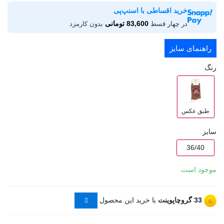
خرید اقساطی با اسنپ‌پی
83,600 تومانی
در چهار قسط
بدون کارمزد
راهنمای سایز
رنگ
طبق عکس
سایز
36/40
موجود است
33
گروچاپوینت
با خرید این محصول