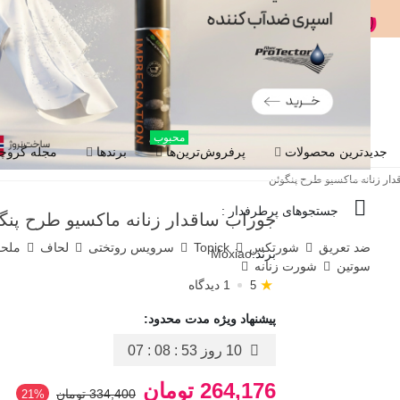
محبوب
جدیدترین محصولات
پرفروش‌ترین‌ها
برندها
مجله گروچا
ار زنانه ماکسیو طرح پنگوئن
جستجوهای پرطرفدار :
جوراب ساقدار زنانه ماکسیو طرح پنگ
ضد تعریق
شورتکس
Topick
سرویس روتختی
لحاف
ملح
برند:
Moxiao
سوتین
شورت زنانه
★
1 دیدگاه
5
پیشنهاد ویژه مدت محدود:
10 روز
07 : 08 : 52
264,176 تومان
334,400 تومان
‎21%