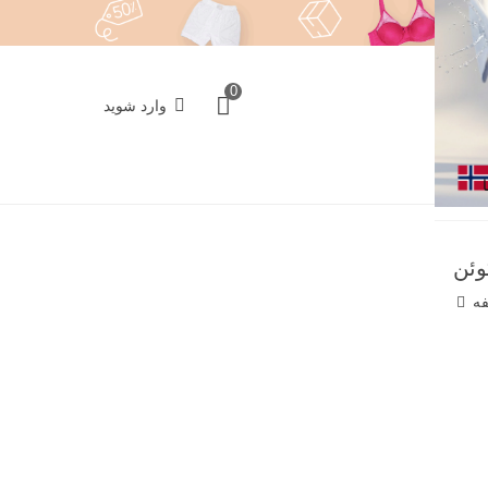
0
وارد شوید
وئن
فه