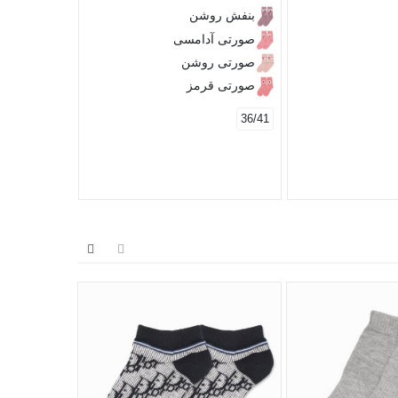
طبق عک
بنفش روشن
صورتی آدامسی
36/41
صورتی روشن
صورتی قرمز
36/41