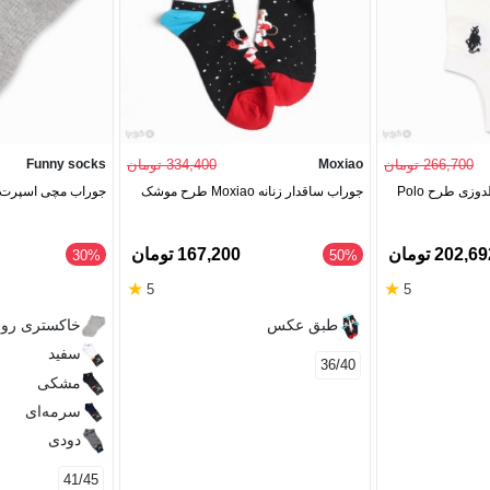
266,700 تومان
Moxiao
334,400 تومان
Funny socks
زی طرح Polo
جوراب ساقدار زنانه Moxiao طرح موشک
جوراب مچی اسپرت گل
202,6 تومان
167,200 تومان
‎30%
‎50%
★
★
5
5
طبق عکس
خاکستری رو
سفید
36/40
مشکی
سرمه‌ای
دودی
41/45