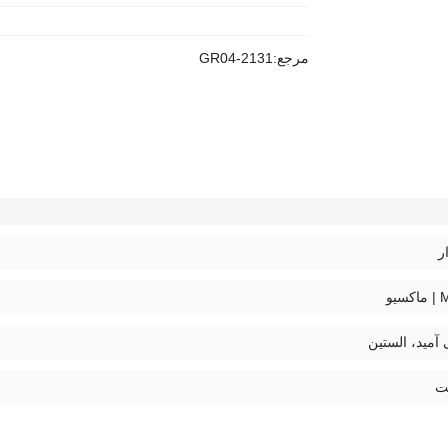
مرجع:
GR04-2131
ر
یو
 آمید، الستین
ت