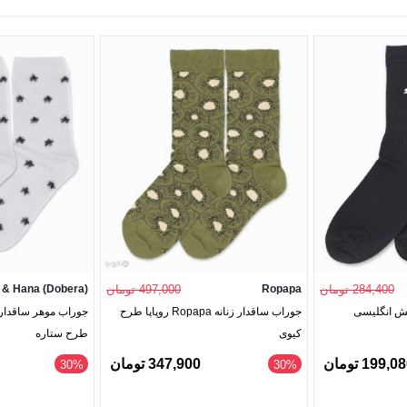
284,400 تومان
Ropapa
497,000 تومان
 & Hana (Dobera)
ش انگلیسی
جوراب ساقدار زنانه Ropapa روپاپا طرح
کیوی
طرح ستاره
199,0 تومان
347,900 تومان
‎30%
‎30%