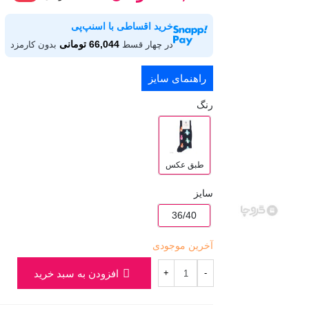
خرید اقساطی با اسنپ‌پی
66,044 تومانی
در چهار قسط
بدون کارمزد
راهنمای سایز
رنگ
طبق عکس
سایز
36/40
آخرین موجودی
افزودن به سبد خرید
+
-