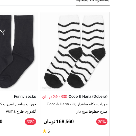
Coco & Hana (Dobera)
240,800 تومان
Funny socks
جوراب بوکله ساقدار زنانه Coco & Hana
جوراب ساقدار اسپرت ک
طرح خطوط موج دار
گلدوزی طرح Puma
168,560 تومان
80
‎30%
‎30%
★
5