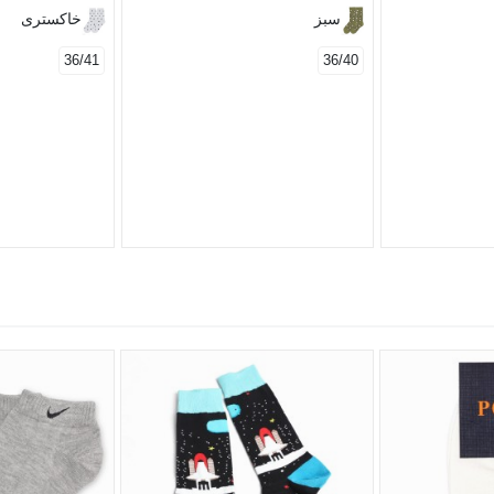
سبز
خاکستری
36/41
36/40