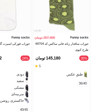
Funny socks
207,400 تومان
Funny socks
جوراب ساقدار زنانه فانی ساکس کد 49704
جوراب قوزکی اسپرت گلدو
طرح کیوی
145,180 تومان
92
‎24%
‎30%
★
5
طبق عکس
دودی
سفید
36/40
مشکی
سرمه‌ای
خاکستری روشن
40/45