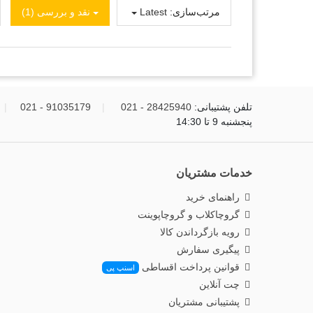
مرتب‌سازی:
Latest
نقد و بررسی‌‌ (1)
تلفن پشتیبانی:
28425940 - 021
|
91035179 - 021
|
پنجشنبه 9 تا 14:30
خدمات مشتریان
راهنمای خرید
گروچاکلاب و گروچاپوینت
رویه بازگرداندن کالا
پیگیری سفارش
قوانین پرداخت اقساطی
اسنپ پی
چت آنلاین
پشتیبانی مشتریان