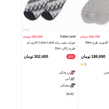
266,700 تومان
Calze Land
432,000 تومان
ana (Dobera)
دوزی طرح Nike
جوراب مچی زنانه Calze Land کالزی لند
طرح ژاکارد Dior
طرح آرگایل Loves
186,690 تومان
302,400 تومان
‎30%
‎30%
★
5
کرم
شن
زرشکی
آبی
36/41
مشکی
36/40