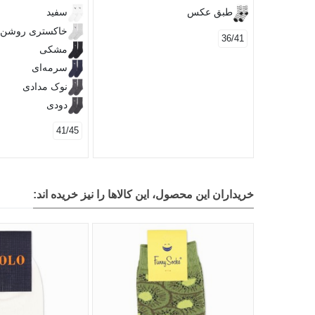
طبق عکس
سفید
خاکستری روشن
36/41
مشکی
سرمه‌ای
نوک مدادی
دودی
41/45
خریداران این محصول، این کالاها را نیز خریده اند: