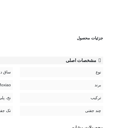
جزئیات محصول
مشخصات اصلی
نوع
ساق دا
برند
Moxiao | ماکس
ترکیب
نخ، پلی
چند جفتی
تک جف
محصولات مشابه