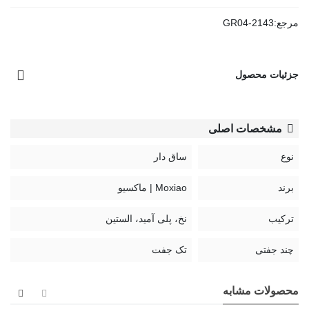
مرجع:
GR04-2143
جزئیات محصول
مشخصات اصلی
نوع
ساق دار
برند
Moxiao | ماکسیو
ترکیب
نخ، پلی آمید، الستین
چند جفتی
تک جفت
محصولات مشابه