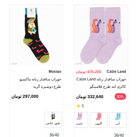
Calze Land
475,200 تومان
Moxiao
جوراب ساقدار زنانه Calze Land
جوراب ساقدار زنانه ماکسیو
کالزی لند طرح فلامینگو
طرح دوشیزه گربه
297,000 تومان
332,640 تومان
‎30%
★
5
طبق عکس
آبی
گلبهی
یاسی
36/40
36/40