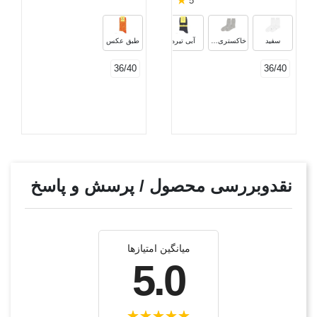
★
5
مشکی
قهوه‌ای
سرمه‌ای
دودی
سفید
خاکستری روشن
آبی تیره
طبق عکس
36/40
36/40
نقدوبررسی محصول / پرسش و پاسخ
میانگین امتیازها
5.0