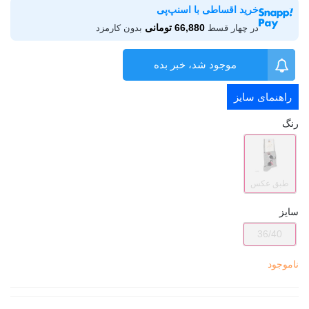
خرید اقساطی با اسنپ‌پی
66,880 تومانی
در چهار قسط
بدون کارمزد
موجود شد، خبر بده
راهنمای سایز
رنگ
طبق عکس
سایز
36/40
ناموجود