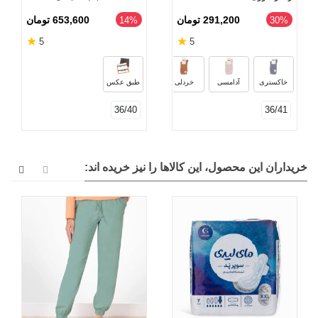
291,200 تومان
653,600 تومان
‎14%
‎30%
★
★
5
5
آجری
سبز ارتشی
مشکی
قهوه‌ا
خاکستری
آدامسی
خردلی
طبق عکس
36/40
36/41
خریداران این محصول، این کالاها را نیز خریده اند: