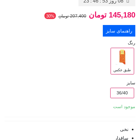
08 روز
23 : 46 : 53
145,180 تومان
207,400 تومان
‎30%
راهنمای سایز
رنگ
طبق عکس
سایز
36/40
موجود است
نخی
ساقدار