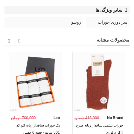
سایر ویژگی‌ها
سر دوزی جوراب
روسو
محصولات مشابه
No Brand
416,000 تومان
Leo
760,000 تومان
جوراب پشمی ساقدار زنانه طرح
پک جوراب ساقدار زنانه لئو کد
ژاکارد لوزی
501 ساده - جعبه 6 جفتی