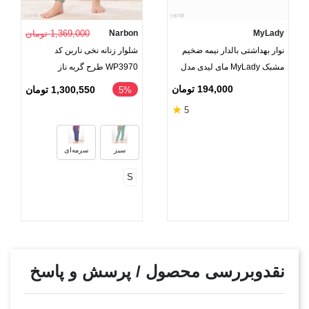
MyLady
Narbon
1,369,000 تومان
نوار بهداشتی بالدار نیمه ضخیم
شلوار زنانه نخی ناربن کد
مشبک MyLady مای لیدی مدل
WP3970 طرح گربه ناز
Superpad خیلی خیلی بزرگ -
194,000 تومان
1,300,550 تومان
‎5%
بسته 7 عددی
★
5
سبز
سرمه‌ای
S
نقدوبررسی محصول / پرسش و پاسخ