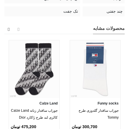
چند جفتی
تک جفت
محصولات مشابه
Calze Land
Funny socks
جوراب ساقدار گلدوزی طرح
جوراب ساقدار زنانه Calze Land
Tommy
کالزی لند طرح ژاکارد Dior
300,700 تومان
475,200 تومان