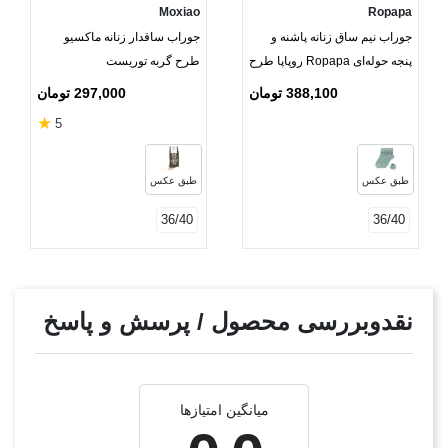
Moxiao
Ropapa
جوراب نیم ساق زنانه پاشنه و
جوراب ساقدار زنانه ماکسیو
پنجه حوله‌ای Ropapa روپاپا طرح
طرح گربه توریست
پرنده
388,100 تومان
297,000 تومان
★
5
طبق عکس
طبق عکس
36/40
36/40
نقدوبررسی محصول / پرسش و پاسخ
میانگین امتیازها