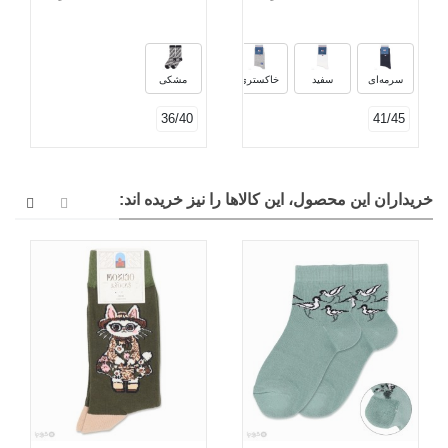
مشکی
سرمه‌ای
سفید
خاکستری
مشکی
36/40
41/45
خریداران این محصول، این کالاها را نیز خریده اند: