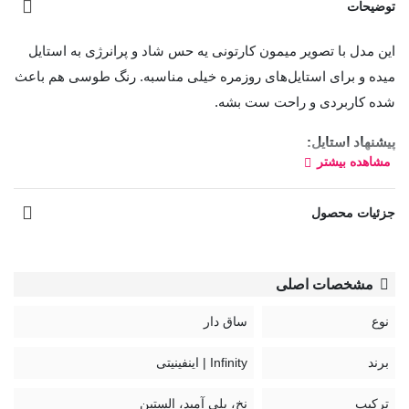
توضیحات
این مدل با تصویر میمون کارتونی یه حس شاد و پرانرژی به استایل
میده و برای استایل‌های روزمره خیلی مناسبه. رنگ طوسی هم باعث
شده کاربردی و راحت ست بشه.
پیشنهاد استایل:
مشاهده بیشتر
با شلوار جین یا طوسی ستش کن و با کتونی سفید یا مشکی بپوش
تا یه استایل راحت و مرتب داشته باشی.
جزئیات محصول
مشخصات اصلی
نوع
ساق دار
برند
Infinity | اینفینیتی
ترکیب
نخ، پلی آمید، الستین