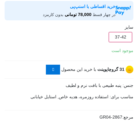
خرید اقساطی با اسنپ‌پی
78,000 تومانی
در چهار قسط
بدون کارمزد
سایز
37-42
موجود است
31
گروچاپوینت
با خرید این محصول
جنس: پنبه طبیعی با بافت نرم و لطیف
مناسب برای: استفاده روزمره، هدیه خاص, استایل خیابانی
مرجع:
GR04-2867