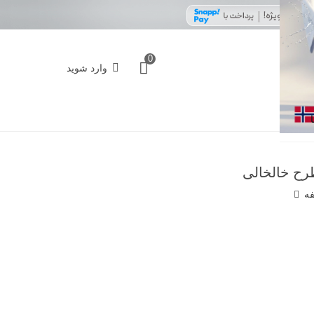
0
وارد شوید
فه