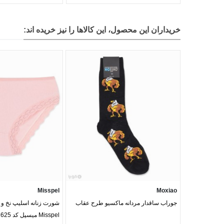
خریداران این محصول، این کالاها را نیز خریده اند:
Misspel
Moxiao
جوراب ساقدار مردانه ماکسیو طرح عقاب
شورت زنانه اسلیپ نخ و گ
Misspel میسپل کد 1625