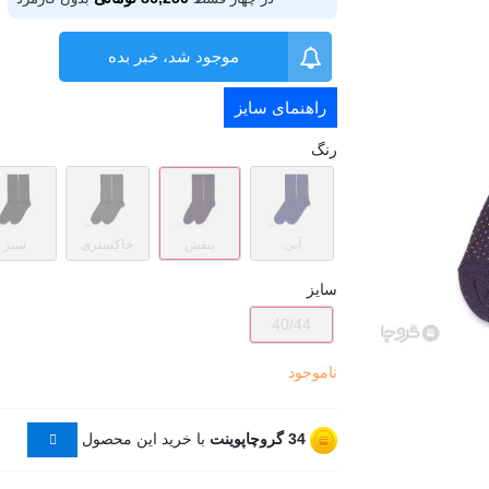
موجود شد، خبر بده
راهنمای سایز
رنگ
آبی
بنفش
خاکستری
سبز
سایز
40/44
ناموجود
34
گروچاپوینت
با خرید این محصول