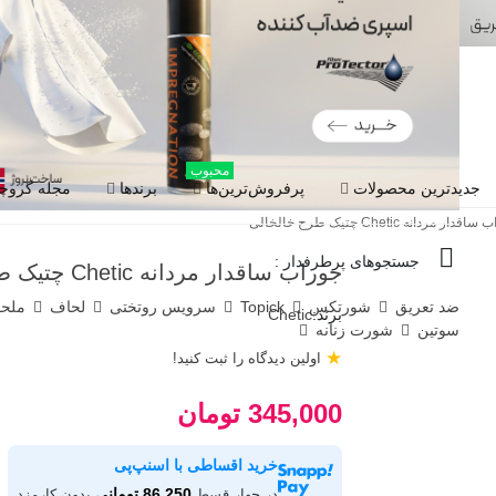
محبوب
جدیدترین محصولات
پرفروش‌ترین‌ها
برندها
مجله گروچا
دار مردانه Chetic چتیک طرح خالخالی
جستجوهای پرطرفدار :
جوراب ساقدار مردانه Chetic چتیک طرح خالخالی
ضد تعریق
شورتکس
Topick
سرویس روتختی
لحاف
ملح
برند:
Chetic
سوتین
شورت زنانه
★
اولین دیدگاه را ثبت کنید!
345,000 تومان
خرید اقساطی با اسنپ‌پی
86,250 تومانی
در چهار قسط
بدون کارمزد