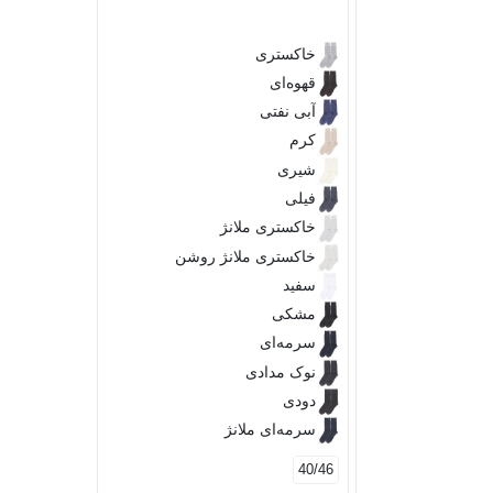
مشکی
خاکستری
سبز
قهوه‌ای
آبی نفتی
40/45
کرم
شیری
فیلی
خاکستری ملانژ
خاکستری ملانژ روشن
سفید
مشکی
سرمه‌ای
نوک مدادی
دودی
سرمه‌ای ملانژ
40/46