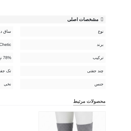
مشخصات اصلی
نوع
ساق دا
برند
Chetic | چتیک
ترکیب
78% نخ، 21% پلی آمید، 1% الستین
چند جفتی
تک جف
جنس
نخی
محصولات مرتبط