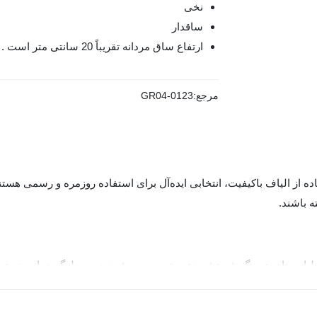
نخی
ساقدار
ارتفاع ساق مردانه تقریباً 20 سانتی متر است .
مرجع:
GR04-0123
ه باشند.
یت جوراب چتیک، آن را در دمای 40 درجه و با لباس‌های همرنگ شستشو دهید. توصیه می‌شود جهت 