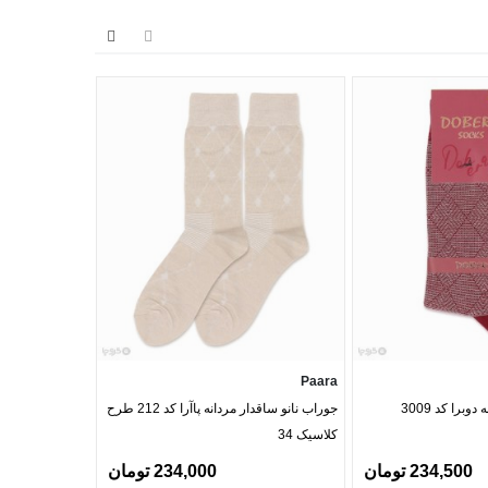
Barcode
Paara
برا کد 3009
جوراب نانو ساقدار مردانه پاآرا کد 212 طرح
کلاسیک 34
Weave
234,500 تومان
234,000 تومان