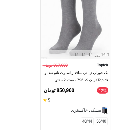
16 روز
15 : 12 : 13
Topick
967,000 تومان
پک جوراب دیابتی ساقدار اسپرت نانو ضد بو
Topick تاپیک کد 796 - بسته 2 جفتی
850,960 تومان
‎12%
★
5
مشکی خاکستری
40/44
36/40