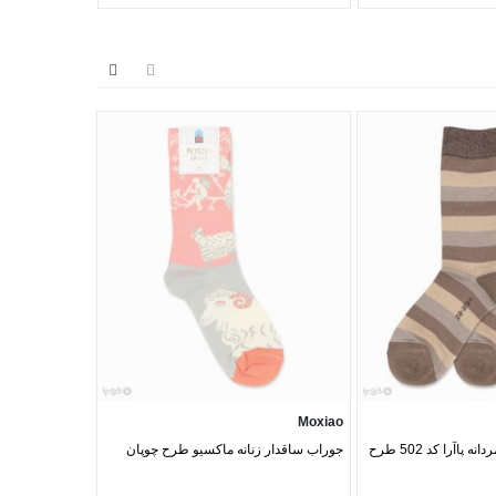
Clevent
Moxiao
جوراب نانو ساقدار مردانه پاآرا کد 502 طرح
جوراب ساقدار زنانه ماکسیو طرح چوپان
ساده کد 2100