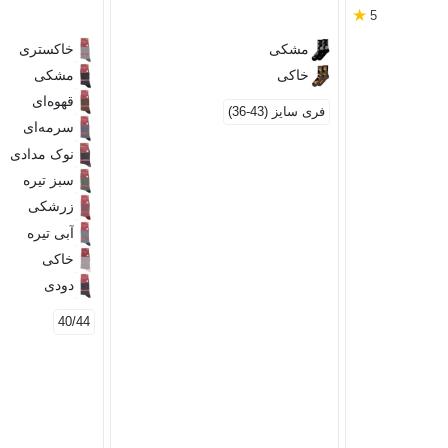
★
5
مشکی
خاکستری
خاکی
مشکی
قهوه‌ای
فری سایز (43-36)
سرمه‌ای
نوک مدادی
سبز تیره
زرشکی
آبی تیره
خاکی
دودی
40/44