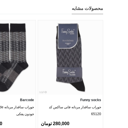
محصولات مشابه
Barcode
Funny socks
جوراب ساقدار مردانه فانی ساکس کد
65120
جودون پفکی
280,000 تومان
00