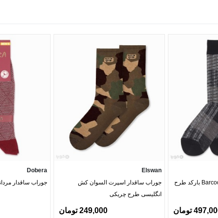
Dobera
Elswan
جوراب ساقدار مردانه Barcode بارکد طرح
جوراب ساقدار اسپرت السوان کش
جوراب ساقدار مردانه دو
انگلیسی طرح چریکی
497,0 تومان
249,000 تومان