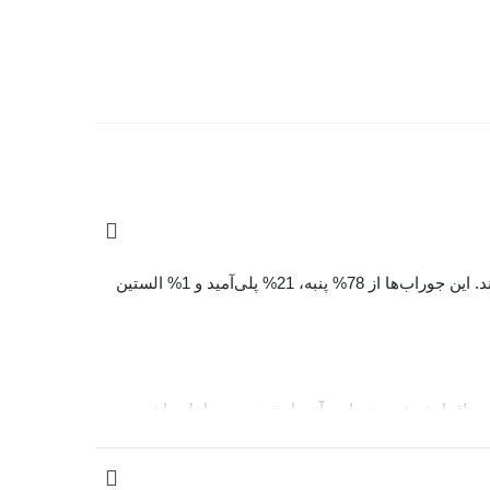
جوراب‌ چتیک Chetic طرح خالخالی با طراحی مدرن و استفاده از الیاف باکیفیت، انتخابی ایده‌آل برای استفاده روزمره و رسمی هستند. این جوراب‌ها از 78% پنبه، 21% پلی‌آمید و 1% الستین
جلوگیری از پرزدهی و افزایش عمر جوراب، آن را پشت و رو داخل ماشین