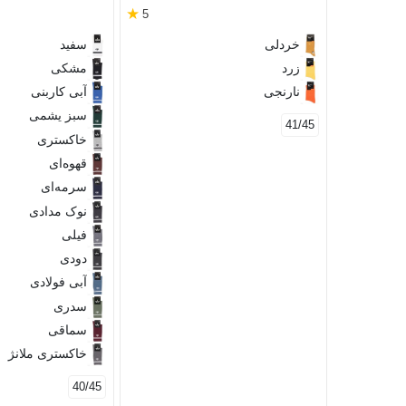
★
5
خردلی
سفید
زرد
مشکی
نارنجی
آبی کاربنی
سبز یشمی
41/45
خاکستری
قهوه‌ای
سرمه‌ای
نوک مدادی
فیلی
دودی
آبی فولادی
سدری
سماقی
خاکستری ملانژ
40/45