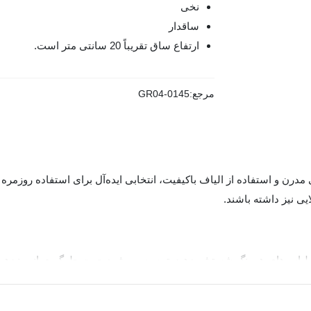
نخی
ساقدار
ارتفاع ساق تقریباً 20 سانتی متر است.
مرجع:
GR04-0145
یت جوراب چتیک، آن را در دمای 40 درجه و با لباس‌های همرنگ شستشو دهید. توصیه می‌شود جهت 