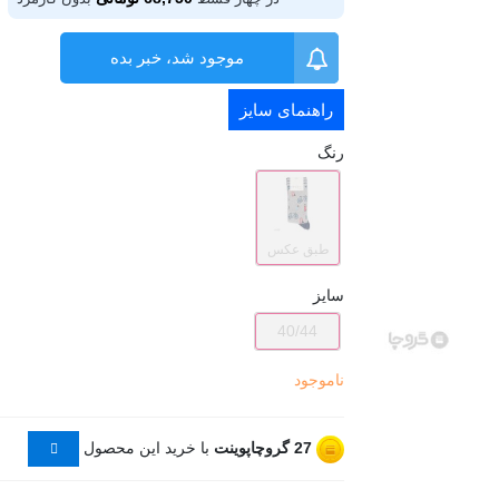
موجود شد، خبر بده
راهنمای سایز
رنگ
طبق عکس
سایز
40/44
ناموجود
27
گروچاپوینت
با خرید این محصول