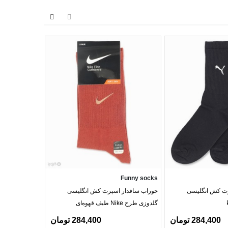
Funny socks
Funny socks
رت کش انگلیسی
جوراب ساقدار اسپرت کش انگلیسی
جوراب ساقدار م
گلدوزی طرح Nike طیف قهوه‌ای
65126
284,400 تومان
284,400 تومان