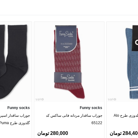
Funny socks
Funny socks
وزی طرح Alo
جوراب ساقدار مردانه فانی ساکس کد
جوراب ساقدار اسپ
65122
گلدوزی طرح Puma
284,4 تومان
280,000 تومان