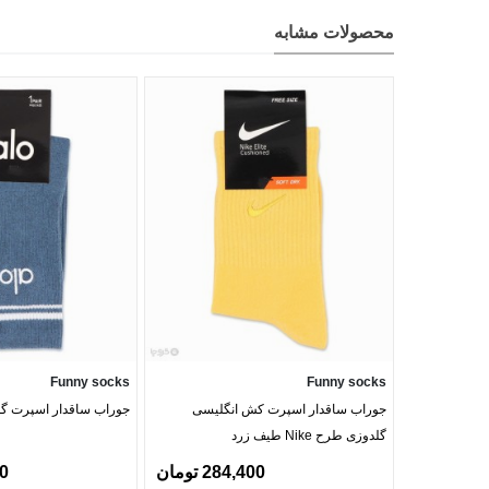
محصولات مشابه
Funny socks
Funny socks
جوراب ساقدار اسپرت کش انگلیسی
جوراب ساقدار اسپرت گلد
گلدوزی طرح Nike طیف زرد
284,400 تومان
00