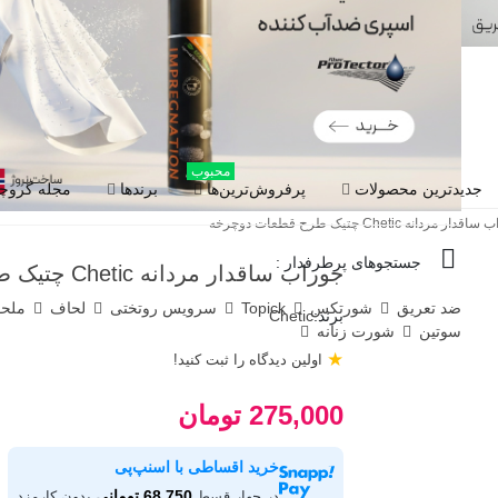
محبوب
جدیدترین محصولات
پرفروش‌ترین‌ها
برندها
مجله گروچا
دار مردانه Chetic چتیک طرح قطعات دوچرخه
جستجوهای پرطرفدار :
جوراب ساقدار مردانه Chetic چتیک طرح قطعات دوچرخه
ضد تعریق
شورتکس
Topick
سرویس روتختی
لحاف
ملح
برند:
Chetic
سوتین
شورت زنانه
★
اولین دیدگاه را ثبت کنید!
275,000 تومان
خرید اقساطی با اسنپ‌پی
68,750 تومانی
در چهار قسط
بدون کارمزد