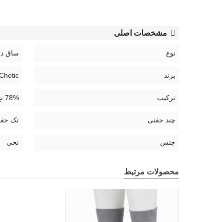
مشخصات اصلی
نوع
ساق دا
برند
Chetic | چتیک
ترکیب
78% نخ، 21% پلی آمید، 1% الستین
چند جفتی
تک جف
جنس
نخی
محصولات مرتبط