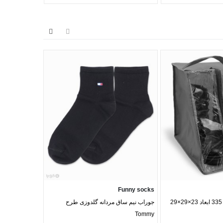
Misspel
Funny socks
کاور بوت ضد آب کد 335 ابعاد 23×29×29
جوراب نیم ساق مردانه گلدوزی طرح
Tommy
436 ساده