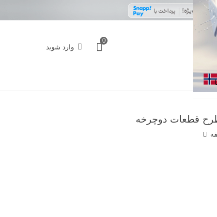
0
وارد شوید
فه