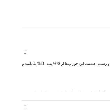
جوراب‌ مردانه چتیک Chetic طرح قطعات دوچرخه با طراحی مدرن و استفاده از الیاف باکیفیت، انتخابی ایده‌آل برای استفاده روزمره و رسمی هستند. این جوراب‌ها از 78% پنبه، 21% پلی‌آمید و
جلوگیری از پرزدهی و افزایش عمر جوراب، آن را پشت و رو داخل ماشین