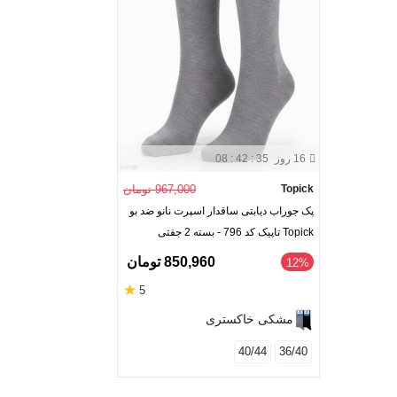
16 روز
08 : 42 : 34
Topick
967,000 تومان
پک جوراب دیابتی ساقدار اسپرت نانو ضد بو
Topick تاپیک کد 796 - بسته 2 جفتی
850,960 تومان
‎12%
★
5
مشکی خاکستری
40/44
36/40