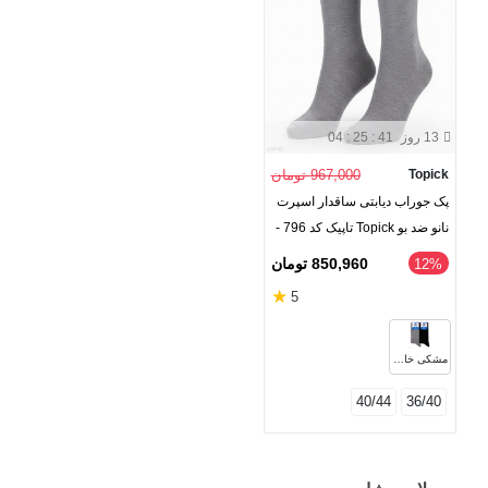
13 روز
04 : 25 : 40
Topick
967,000 تومان
پک جوراب دیابتی ساقدار اسپرت
نانو ضد بو Topick تاپیک کد 796 -
بسته 2 جفتی
850,960 تومان
‎12%
★
5
مشکی خاکستری
40/44
36/40