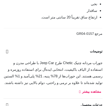
نخی
ساقدار
ارتفاع ساق تقریباً 20 سانتی متر است.
مرجع:
GR04-0157
توضیحات
جوراب‌ مردانه چتیک Chetic طرح Jeep Car با طراحی مدرن و
استفاده از الیاف باکیفیت، انتخابی ایده‌آل برای استفاده روزمره و
رسمی هستند. این جوراب‌ها از 78% پنبه، 21% پلی‌آمید و 1% الستین
تولید شده‌اند تا علاوه بر نرمی و راحتی، دوام بالایی نیز داشته باشند.
مشاهده بیشتر
نکات شستشو:
برای حفظ کیفیت جوراب چتیک، آن را در دمای 40 درجه و با
جزئیات محصول