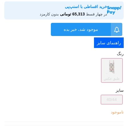
خرید اقساطی با اسنپ‌پی
65,313 تومانی
در چهار قسط
بدون کارمزد
موجود شد، خبر بده
راهنمای سایز
رنگ
طبق عکس
سایز
40/44
ناموجود