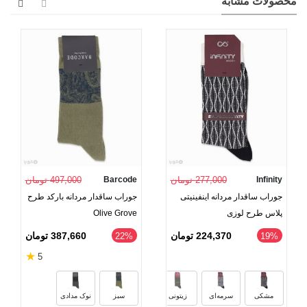
محصولات مشابه
Infinity
277,000 تومان
Barcode
497,000 تومان
جوراب ساقدار مردانه اینفینیتی
جوراب ساقدار مردانه بارکد طرح
پلاس طرح لوزی
Olive Grove
224,370 تومان
387,660 تومان
‎22%
‎19%
★
5
سبز کرم
سبز سفید
مشکی
سرمه‌ای
زیتونی
سبز
نوک مدادی