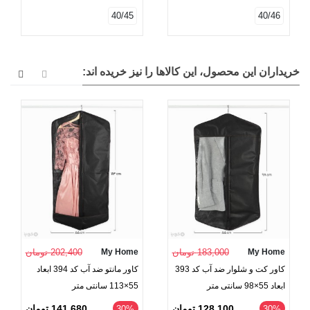
40/45
40/46
خریداران این محصول، این کالاها را نیز خریده اند:
My Home
183,000 تومان
My Home
202,400 تومان
کاور کت و شلوار ضد آب کد 393
کاور مانتو ضد آب کد 394 ابعاد
ابعاد 55×98 سانتی متر
55×113 سانتی متر
128,100 تومان
141,680 تومان
‎30%
‎30%