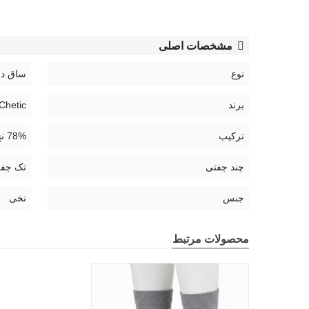
مشخصات اصلی
نوع
ساق دا
برند
Chetic | چتیک
ترکیب
78% نخ، 21% پلی آمید، 1% الستین
چند جفتی
تک جف
جنس
نخی
محصولات مرتبط