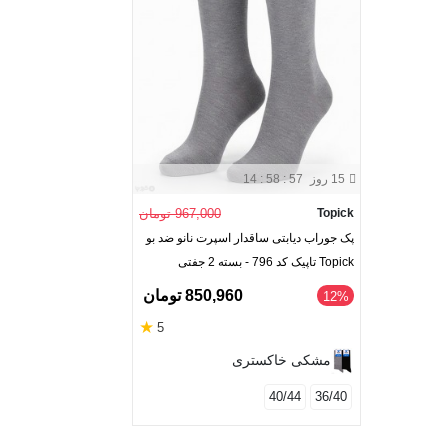
15 روز
14 : 58 : 56
Topick
967,000 تومان
پک جوراب دیابتی ساقدار اسپرت نانو ضد بو
Topick تاپیک کد 796 - بسته 2 جفتی
850,960 تومان
‎12%
★
5
مشکی خاکستری
40/44
36/40