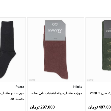
Paara
Infinity
ح Winglet
جوراب ساقدار مردانه اینفینیتی طرح ساده
کلاسیک 30
497,0 تومان
297,000 تومان