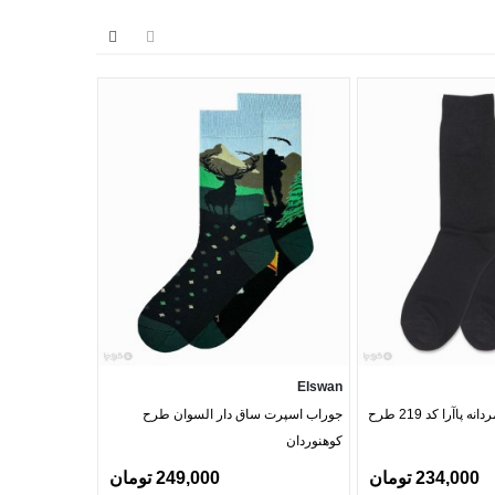
Barcode
Elswan
جوراب نانو ساقدار مردانه پاآرا کد 219 طرح
جوراب اسپرت ساق دار السوان طرح
جوراب ساقدار م
کوهنوردان
جناقی 2
234,000 تومان
249,000 تومان