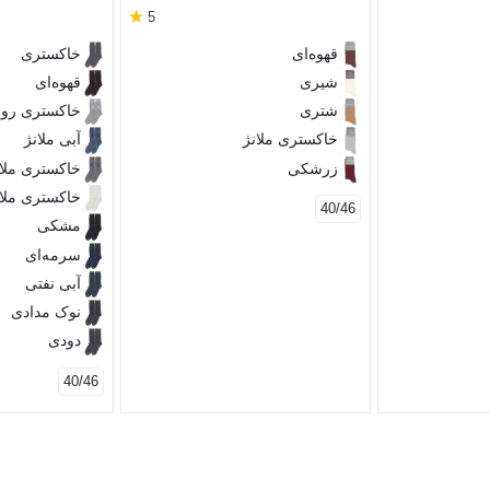
★
5
قهوه‌ای
خاکستری
شیری
قهوه‌ای
شتری
خاکستری رو
خاکستری ملانژ
آبی ملانژ
زرشکی
خاکستری ملان
خاکستری ملا
40/46
مشکی
سرمه‌ای
آبی نفتی
نوک مدادی
دودی
40/46