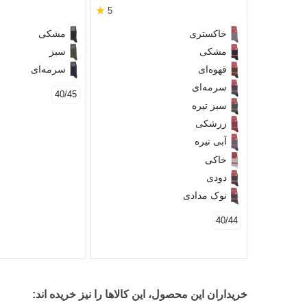
★
5
خاکستری
مشکی
مشکی
سبز
قهوه‌ای
سرمه‌ای
سرمه‌ای
40/45
سبز تیره
زرشکی
آبی تیره
خاکی
دودی
نوک مدادی
40/44
خریداران این محصول، این کالاها را نیز خریده اند: