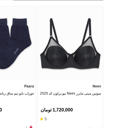
Paara
Neev
سوتین مینی مایزر Neev نیو پرلون کد 2520
جوراب نانو نیم ساق زنانه پاآرا ک
1,720,000 تومان
00
★
5