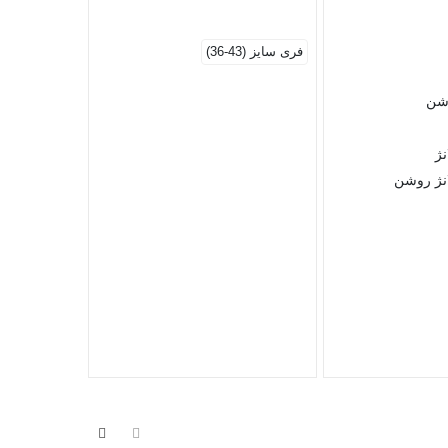
سفید
فری سایز (43-36)
آبی
زرشکی
شن
40/45
ژ
نژ روشن