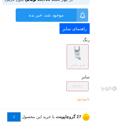
موجود شد، خبر بده
راهنمای سایز
رنگ
طبق عکس
سایز
40/44
ناموجود
27
گروچاپوینت
با خرید این محصول