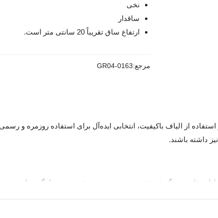
نخی
ساقدار
ارتفاع ساق تقریباً 20 سانتی متر است.
مرجع:
GR04-0163
نیز داشته باشند.
یت جوراب چتیک، آن را در دمای 40 درجه و با لباس‌های همرنگ شستشو دهید. توصیه می‌شود جهت 