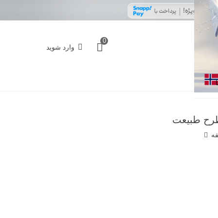
0
وارد شوید
فه