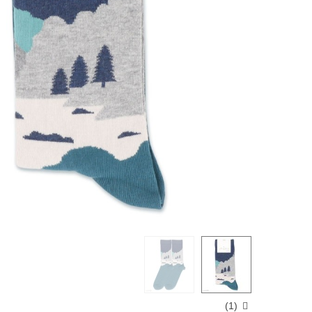
)
1
(