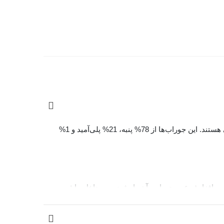
جوراب‌ مردانه چتیک طرح طبیعت Chetic با طراحی مدرن و استفاده از الیاف باکیفیت، انتخابی ایده‌آل برای استفاده روزمره و رسمی هستند. این جوراب‌ها از 78% پنبه، 21% پلی‌آمید و 1%
جلوگیری از پرزدهی و افزایش عمر جوراب، آن را پشت و رو داخل ماشین