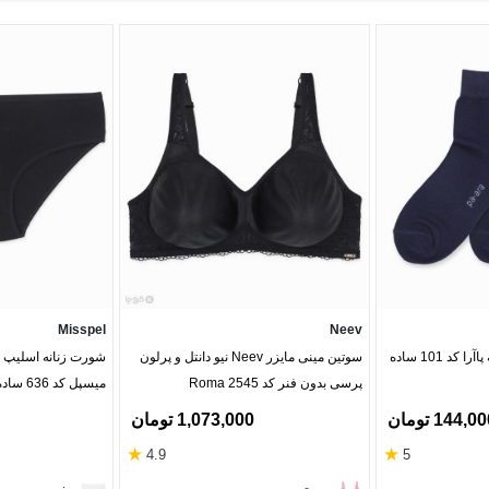
Misspel
Neev
د 101 ساده
سوتین مینی مایزر Neev نیو دانتل و پرلون
پرسی بدون فنر کد Roma 2545
میسپل کد 636 ساده
144,0 تومان
1,073,000 تومان
★
★
4.9
5