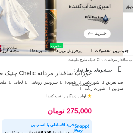
محبوب
جدیدترین محصولات
پرفروش‌ترین‌ها
برندها
مجله گروچا
قدار مردانه Chetic چتیک طرح طبیعت
جستجوهای پرطرفدار :
جوراب ساقدار مردانه Chetic چتیک طرح طبیعت
ضد تعریق
شورتکس
Topick
سرویس روتختی
لحاف
ملح
برند:
Chetic
سوتین
شورت زنانه
★
اولین دیدگاه را ثبت کنید!
275,000 تومان
خرید اقساطی با اسنپ‌پی
68,750 تومانی
در چهار قسط
بدون کارمزد