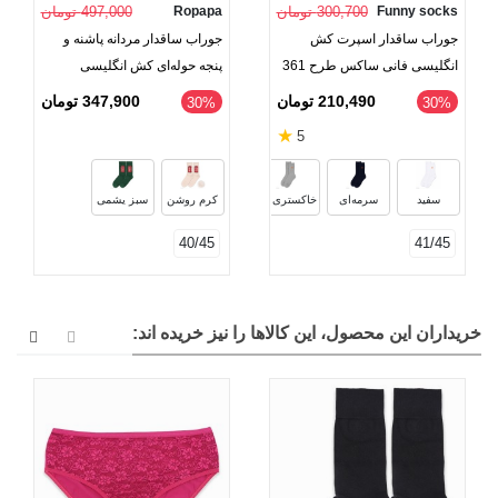
Funny socks
300,700 تومان
Ropapa
497,000 تومان
جوراب ساقدار اسپرت کش
جوراب ساقدار مردانه پاشنه و
انگلیسی فانی ساکس طرح 361
پنجه حوله‌ای کش انگلیسی
Ropapa روپاپا طرح Phone
210,490 تومان
347,900 تومان
‎30%
‎30%
★
5
مشکی
سفید
سرمه‌ای
خاکستری ملانژ
کرم روشن
سبز یشمی
40/45
41/45
خریداران این محصول، این کالاها را نیز خریده اند: