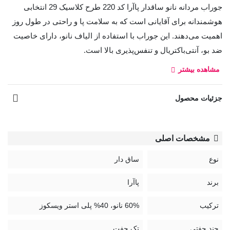
جوراب مردانه نانو ساقدار پاآرا کد 220 طرح کلاسیک 29 انتخابی
هوشمندانه برای آقایانی است که به سلامت پا و راحتی در طول روز
اهمیت می‌دهند. این جوراب با استفاده از الیاف نانو، دارای خاصیت
ضد بو، آنتی‌باکتریال و تنفس‌پذیری بالا است.
مشاهده بیشتر
طراحی ساقدار آن، محافظت بیشتری از مچ و ساق پا فراهم کرده و
برای استفاده روزانه، محل کار یا فعالیت‌های ورزشی ایده‌آل است.
جزئیات محصول
کد:
220
مشخصات اصلی
نوع
ساق دار
برند
پاآرا
ترکیب
60% نانو، 40% پلی استر ویسکوز
چند جفتی
تک جفت