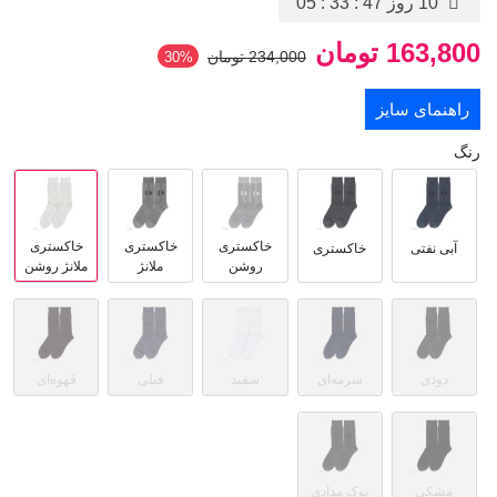
10 روز
05 : 33 : 47
163,800 تومان
234,000 تومان
‎30%
راهنمای سایز
رنگ
خاکستری
خاکستری
خاکستری
آبی نفتی
خاکستری
روشن
ملانژ
ملانژ روشن
دودی
سرمه‌ای
سفید
فیلی
قهوه‌ای
مشکی
نوک مدادی