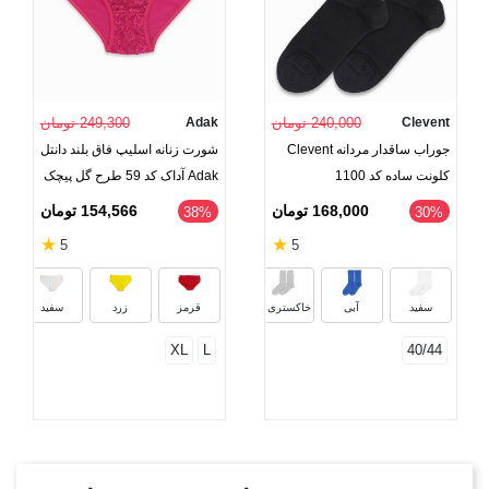
Clevent
240,000 تومان
Adak
249,300 تومان
جوراب ساقدار مردانه Clevent
شورت زنانه اسلیپ فاق بلند دانتل
کلونت ساده کد 1100
Adak آداک کد 59 طرح گل پیچک
168,000 تومان
154,566 تومان
‎38%
‎30%
★
★
5
5
سبز آبی
آبی تیره
آبی کاربنی
آبی رو
سفید
آبی
خاکستری روشن
قرمز
زرد
سفید
XL
L
40/44