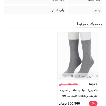
جنس
پلی استر
محصولات مرتبط
13 روز
05 : 33 : 47
Topick
967,000 تومان
پک جوراب دیابتی ساقدار اسپرت
نانو ضد بو Topick تاپیک کد 796 -
بسته 2 جفتی
850,960 تومان
‎12%