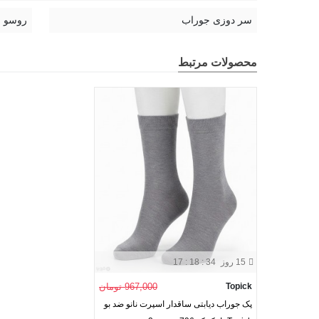
سر دوزی جوراب
روسو
محصولات مرتبط
15 روز
17 : 18 : 33
Topick
967,000 تومان
پک جوراب دیابتی ساقدار اسپرت نانو ضد بو