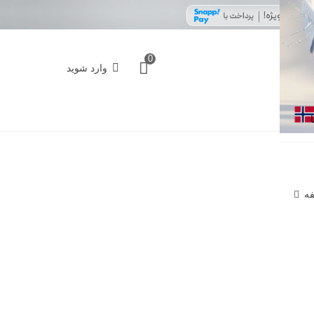
0
وارد شوید
فه