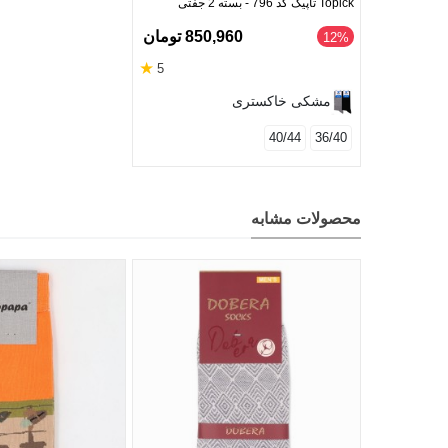
Topick تاپیک کد 796 - بسته 2 جفتی
850,960 تومان
‎12%
★
5
مشکی خاکستری
40/44
36/40
محصولات مشابه