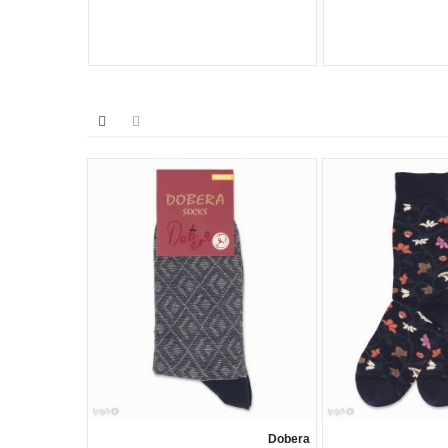
40/46
Scary
Dobera