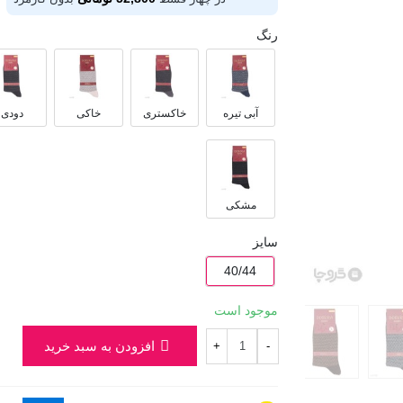
رنگ
آبی تیره
خاکستری
خاکی
دودی
مشکی
سایز
40/44
موجود است
افزودن به سبد خرید
+
-