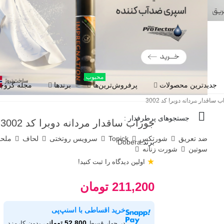
محبوب
جدیدترین محصولات
پرفروش‌ترین‌ها
برندها
مجله گروچا
 ساقدار مردانه دوبرا کد 3002
جستجوهای پرطرفدار :
جوراب ساقدار مردانه دوبرا کد 3002
ضد تعریق
شورتکس
Topick
سرویس روتختی
لحاف
ملح
برند:
Dobera
سوتین
شورت زنانه
★
اولین دیدگاه را ثبت کنید!
211,200 تومان
خرید اقساطی با اسنپ‌پی
52,800 تومانی
در چهار قسط
بدون کارمزد