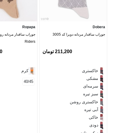
Ropapa
Dobera
جوراب ساقدار مردانه دوبرا کد 3005
Riders
211,200 تومان
00
خاکستری
کرم
مشکی
40/45
سرمه‌ای
سبز تیره
خاکستری روشن
آبی تیره
خاکی
دودی
نوک مدادی