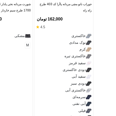
جوراب نانو مچی مردانه پاآرا کد 403 طرح
راه راه
1700 طرح سیم خاردار
162,000 تومان
00
★
4.5
خاکستری
مشکی
نوک مدادی
M
کرم
خاکستری تیره
سفید قرمز
دودی خاکستری
سفید آبی
دودی سبز
خاکستری آبی
سرمه‌ای
آبی نفتی
فیلی