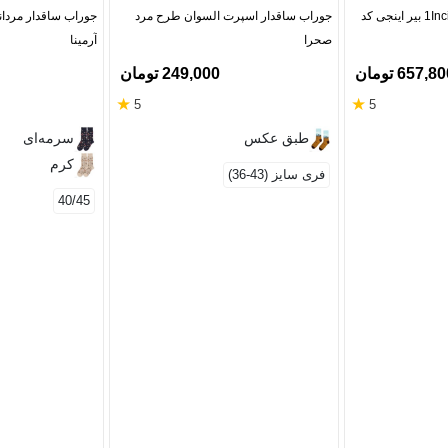
شورت مردانه نخی پادار 1Inci بیر اینجی کد
جوراب ساقدار اسپرت السوان طرح مرد
صحرا
آرمینا
657,8 تومان
249,000 تومان
★
★
5
5
طبق عکس
سرمه‌ای
کرم
فری سایز (43-36)
40/45