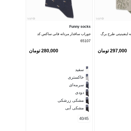
Paara
Funny socks
ه اینفینیتی طرح برگ
جوراب ساقدار مردانه فانی ساکس کد
65107
کلاسیک 27
297,000 تومان
280,000 تومان
خاکستری
سفید
قهوه‌ای
خاکستری
آبی نفتی
سرمه‌ای
نوک مداد
دودی
خاکستری
فیلی
مشکی زرشکی
دودی
مشکی آبی
خاکستری 
خاکستری 
40/45
مشکی
سرمه‌ای