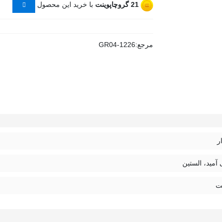
21
گروچاپوینت
با خرید این محصول
مرجع:
GR04-1226
ر
 آمید، الستین
ت