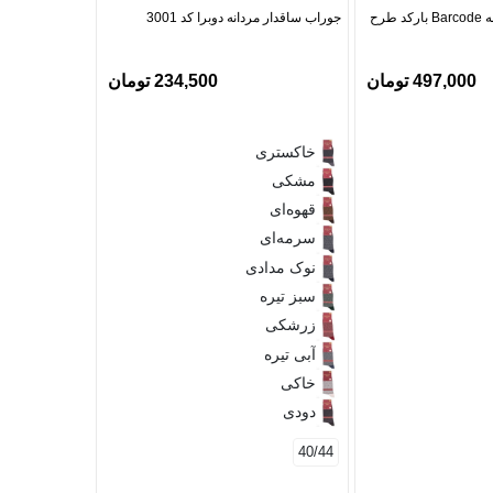
جوراب ساقدار مردانه Barcode بارکد طرح
جوراب ساقدار مردانه دوبرا کد 3001
جوراب ساقدار مرد
497,000 تومان
234,500 تومان
سرمه‌ای
خاکستری
زرشکی
مشکی
دودی
قهوه‌ای
سدری
سرمه‌ای
مشکی سب
مشکی ز
نوک مدادی
سبز تیره
40/45
زرشکی
آبی تیره
خاکی
دودی
40/44