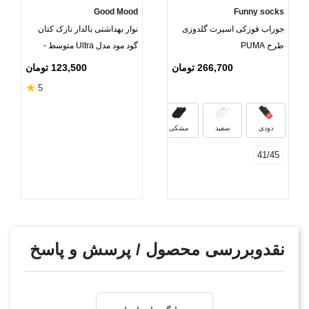
Good Mood
Funny socks
جوراب قوزکی اسپرت گلدوزی
نوار بهداشتی بالدار نازک کتان
طرح PUMA
گود مود مدل Ultra متوسط -
بسته 10 عددی
266,700 تومان
123,500 تومان
★
5
سرمه‌ای
خاکستری روشن
دودی
سفید
مشکی
41/45
نقدوبررسی محصول / پرسش و پاسخ