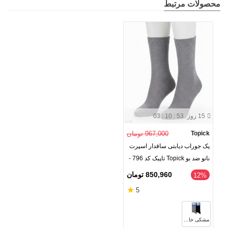
محصولات مرتبط
15 روز
03 : 10 : 52
Topick
967,000 تومان
پک جوراب دیابتی ساقدار اسپرت
نانو ضد بو Topick تاپیک کد 796 -
بسته 2 جفتی
850,960 تومان
‎12%
★
5
مشکی خاکستری