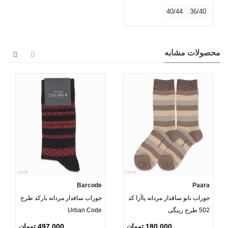
40/44
36/40
محصولات مشابه
Barcode
Paara
جوراب نانو ساقدار مردانه پاآرا کد
جوراب ساقدار مردانه بارکد طرح
502 طرح رینگی
Urban Code
180,000 تومان
497,000 تومان