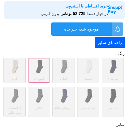
خرید اقساطی با اسنپ‌پی
52,725 تومانی
در چهار قسط
بدون کارمزد
موجود شد، خبر بده
راهنمای سایز
رنگ
سرمه‌ای
سفید
فیلی
قهوه‌ای
کرم
خاکستری
مشکی
نوک مدادی
سرمه‌ای ملانژ
ذغالی
تیره ملانژ
سایز