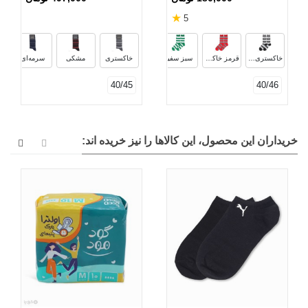
★
5
مشکی سفید
خاکستری روشن سفید
قهوه‌ای خردلی
خاکستری سفید
قرمز خاکستری
سبز سفید
خاکستری
مشکی
سرمه‌ای
40/45
40/46
خریداران این محصول، این کالاها را نیز خریده اند: