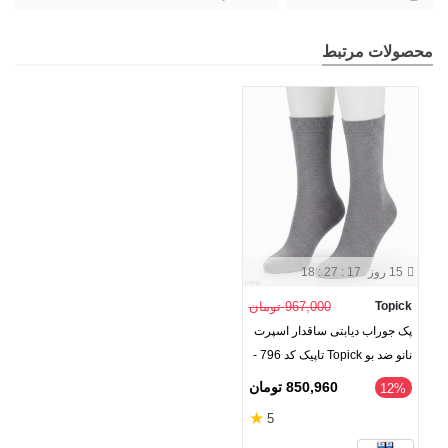
محصولات مرتبط
15 روز
18 : 27 : 17
Topick
967,000 تومان
پک جوراب دیابتی ساقدار اسپرت
نانو ضد بو Topick تاپیک کد 796 -
بسته 2 جفتی
850,960 تومان
‎12%
★
5