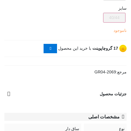
سایز
40/44
ناموجود
17
گروچاپوینت
با خرید این محصول
مرجع:
GR04-2069
جزئیات محصول
مشخصات اصلی
نوع
ساق دار