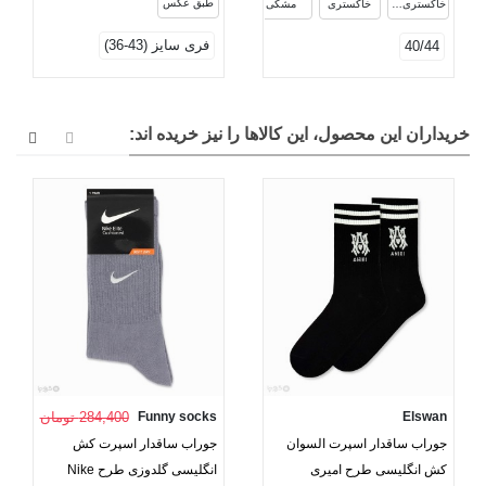
طبق عکس
خاکستری روشن
خاکستری
مشکی
فری سایز (43-36)
40/44
خریداران این محصول، این کالاها را نیز خریده اند:
Elswan
Funny socks
284,400 تومان
جوراب ساقدار اسپرت السوان
جوراب ساقدار اسپرت کش
کش انگلیسی طرح امیری
انگلیسی گلدوزی طرح Nike