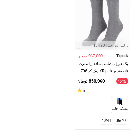
13 روز
15 : 20 : 16
Topick
967,000 تومان
پک جوراب دیابتی ساقدار اسپرت
نانو ضد بو Topick تاپیک کد 796 -
بسته 2 جفتی
850,960 تومان
‎12%
★
5
مشکی خاکستری
40/44
36/40