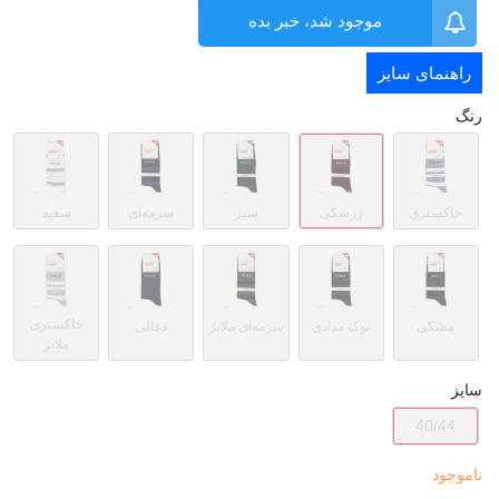
موجود شد، خبر بده
راهنمای سایز
رنگ
خاکستری
زرشکی
سبز
سرمه‌ای
سفید
خاکستری
مشکی
نوک مدادی
سرمه‌ای ملانژ
ذغالی
ملانژ
سایز
40/44
ناموجود