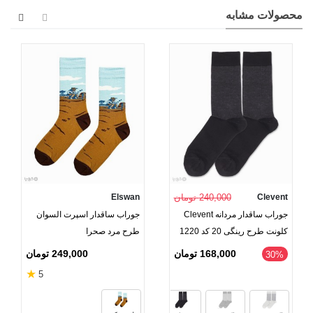
محصولات مشابه
Clevent
240,000 تومان
Elswan
جوراب ساقدار مردانه Clevent
جوراب ساقدار اسپرت السوان
کلونت طرح رینگی 20 کد 1220
طرح مرد صحرا
249,000 تومان
168,000 تومان
‎30%
★
5
سرمه‌ای
آبی نفتی
نوک مدادی