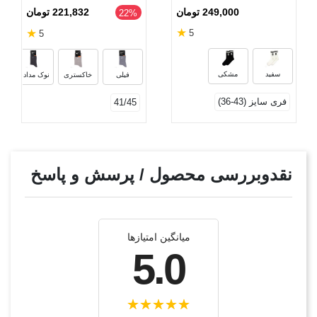
طیف خاکستری
249,000 تومان
221,832 تومان
‎22%
★
★
5
5
سفید
مشکی
فیلی
خاکستری
نوک مدادی
فری سایز (43-36)
41/45
نقدوبررسی محصول / پرسش و پاسخ
میانگین امتیازها
5.0