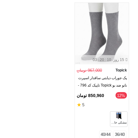
15 روز
03 : 20 : 10
Topick
967,000 تومان
پک جوراب دیابتی ساقدار اسپرت
نانو ضد بو Topick تاپیک کد 796 -
بسته 2 جفتی
850,960 تومان
‎12%
★
5
مشکی خاکستری
40/44
36/40