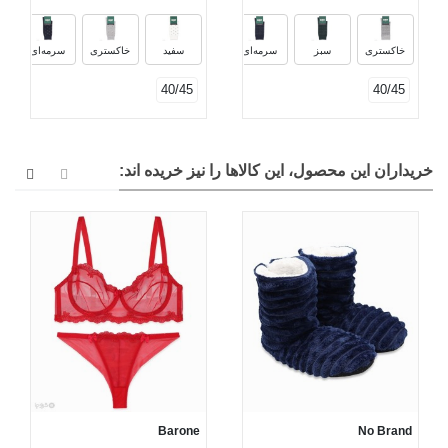
دودی
مشکی سبز
مشکی زرشکی
خاکستری
سبز
سرمه‌ای
سفید
خاکستری
سرمه‌ای
40/45
40/45
خریداران این محصول، این کالاها را نیز خریده اند:
Barone
No Brand