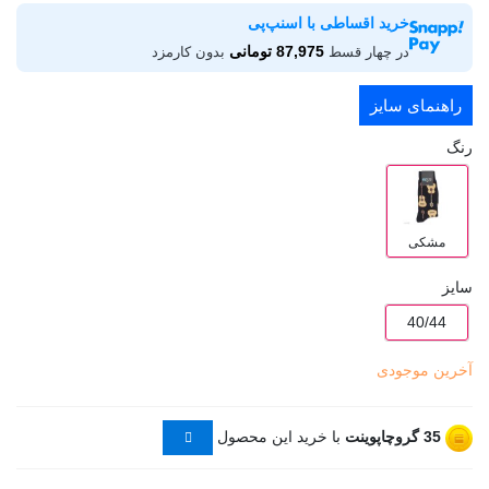
خرید اقساطی با اسنپ‌پی
87,975 تومانی
در چهار قسط
بدون کارمزد
راهنمای سایز
رنگ
مشکی
سایز
40/44
آخرین موجودی
35
گروچاپوینت
با خرید این محصول