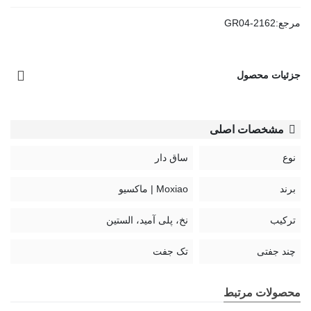
مرجع:
GR04-2162
جزئیات محصول
مشخصات اصلی
نوع
ساق دار
برند
Moxiao | ماکسیو
ترکیب
نخ، پلی آمید، الستین
چند جفتی
تک جفت
محصولات مرتبط