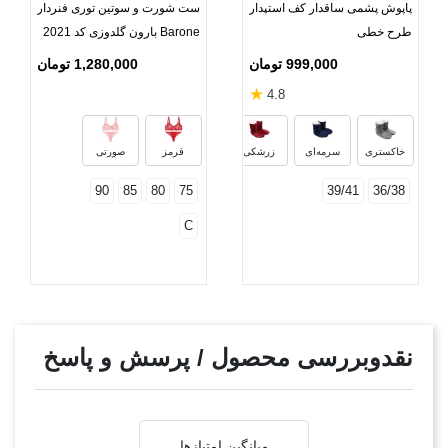
پاپوش پشمی ساقدار کف استپدار
ست شورت و سوتین توری فنردار
طرح خطی
Barone بارون گلدوزی کد 2021
مدل 038
999,000 تومان
1,280,000 تومان
★
4.8
شیری
کالباسی
مشکی
پوست پی
خاکستری
سرمه‌ای
زرشکی
قرمز
صورتی
90
85
80
75
39/41
36/38
C
نقدوبررسی محصول / پرسش و پاسخ
میانگین امتیازها