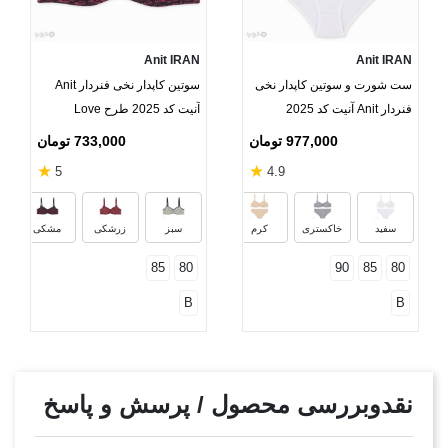
Anit IRAN
Anit IRAN
ست شورت و سوتین کاپدار نخی
سوتین کاپدار نخی فنردار Anit
فنردار Anit آنیت کد 2025
آنیت کد 2025 طرح Love
977,000 تومان
733,000 تومان
★
★
5
4.9
قرمز
مشکی
بنفش
صورت
سفید
خاکستری
کرم
سبز
زرشکی
مشکی
85
80
90
85
80
B
B
نقدوبررسی محصول / پرسش و پاسخ