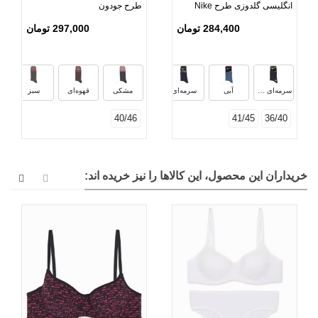
انگلیسی گلدوزی طرح Nike
طرح جودون
طیف آبی
284,400 تومان
297,000 تومان
آبی تیره
آبی کاربنی
آبی روشن
س
سرمه‌ای ملانژ
آبی
سرمه‌ای
مشکی
قهوه‌ای
سبز
40/46
41/45
36/40
خریداران این محصول، این کالاها را نیز خریده اند: