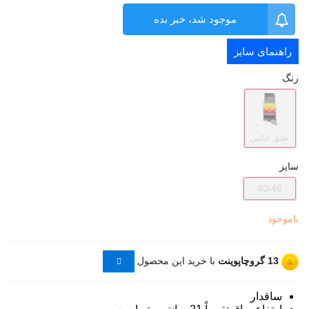
موجود شد، خبر بده
راهنمای سایز
رنگ
طبق عکس
سایز
40/46
ناموجود
13
گروچاپوینت
با خرید این محصول
ساقدار