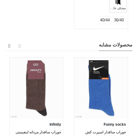
مشکی خاکستری
40/44
36/40
محصولات مشابه
Infinity
Funny socks
جوراب ساقدار اسپرت کش
جوراب ساقدار مردانه اینفینیتی