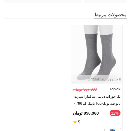
محصولات مرتبط
16 روز
17 : 49 : 20
Topick
967,000 تومان
پک جوراب دیابتی ساقدار اسپرت
نانو ضد بو Topick تاپیک کد 796 -
بسته 2 جفتی
850,960 تومان
‎12%
★
5