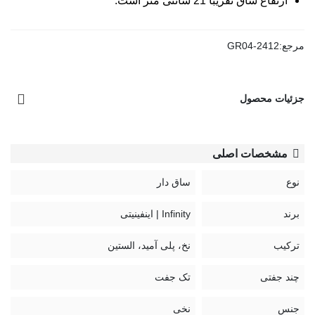
ارتفاع ساق تقریباً 21 سانتی متر است.
مرجع:
GR04-2412
جزئیات محصول
مشخصات اصلی
نوع
ساق دار
برند
Infinity | اینفینیتی
ترکیب
نخ، پلی آمید، الستین
چند جفتی
تک جفت
جنس
نخی