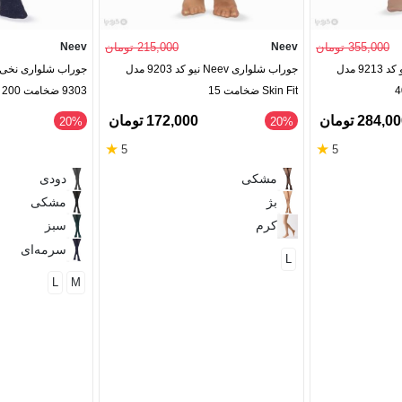
355,000 تومان
Neev
215,000 تومان
Neev
جوراب شلواری Neev نیو کد 9213 مدل
جوراب شلواری Neev نیو کد 9203 مدل
Skin Fit ضخامت 15
9303 ضخامت 200
284,0 تومان
172,000 تومان
‎20%
‎20%
★
★
5
5
مشکی
دودی
بژ
مشکی
کرم
سبز
سرمه‌ای
L
L
M