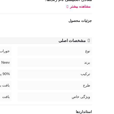
مشاهده بیشتر
مشکی: Black
خاکستری: Gray
جزئیات محصول
کد:
9305
مشخصات اصلی
راهنمای نگهداری جوراب شلواری:
نوع
جوراب 
برند
Neev | نیو
ترکیب
90% پلی آمید، 10% الستین
طرح
بافت ب
ویژگی خاص
بافت
استانداردها