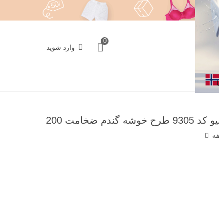
0
وارد شوید
فه