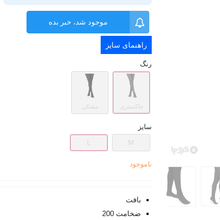
موجود شد، خبر بده
راهنمای سایز
رنگ
خاکستری
مشکی
سایز
L
M
ناموجود
بافت
ضخامت 200