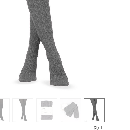
)
3
(