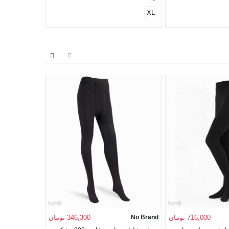
XL
716,000 تومان
No Brand
346,300 تومان
Neev