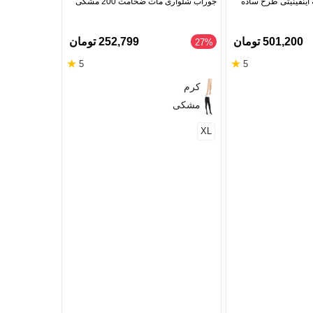
 اینفینیتی طرح ساده
جوراب شلواری مات ضخامت 200 مشکی
9303 ضخامت 200
501,200 تومان
252,799 تومان
‎20%
‎27%
★
★
5
5
دودی
کرم
مشکی
مشکی
سبز
سرمه‌ای
XL
L
M