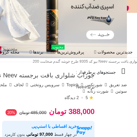
محبوب
جدیدترین محصولات
پرفروش‌ترین‌ها
برندها
مجله گروچا
ته Neev نیو کد 9305 طرح خوشه گندم ضخامت 200
جستجوهای پرطرفدار :
جوراب شلواری بافت برجسته Neev نیو کد 9305 طرح خوشه گندم ضخامت 200
ضد تعریق
شورتکس
Topick
سرویس روتختی
لحاف
ملح
برند:
Neev
سوتین
شورت زنانه
★
2 دیدگاه
5
388,000 تومان
485,000 تومان
‎20%
خرید اقساطی با اسنپ‌پی
97,000 تومانی
در چهار قسط
بدون کارمزد