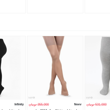
531,000 تومان
Neev
355,000 تومان
Infinity