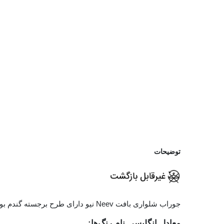
توضیحات
جوراب شلواری بافت Neev نیو دارای طرح برجسته گندم بوده، این جوراب شلواری گزینه مناسبی برای فصل پاییز و زمستان است.
معادل انگلیسی نام رنگ‌ها: