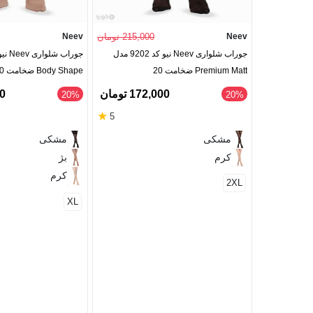
Neev
215,000 تومان
Neev
جوراب شلواری Neev نیو کد 9202 مدل
Premium Matt ضخامت 20
Body Shape ضخامت 40
172,000 تومان
00
‎20%
‎20%
★
5
مشکی
مشکی
کرم
بژ
کرم
2XL
XL