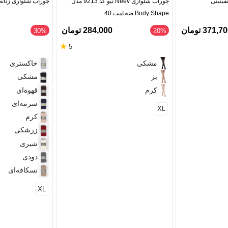
فینیتی
جوراب شلواری Neev نیو کد 9213 مدل
جوراب شلواری زنانه
Body Shape ضخامت 40
371,7 تومان
284,000 تومان
‎30%
‎20%
★
5
مشکی
خاکستری
بژ
مشکی
کرم
قهوه‌ای
سرمه‌ای
XL
کرم
زرشکی
شیری
دودی
نسکافه‌ای
XL