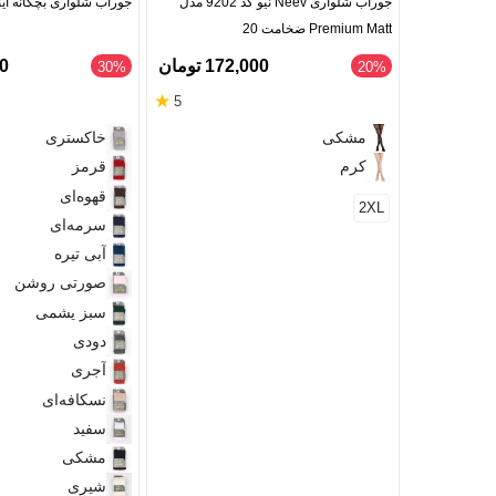
جوراب شلواری Neev نیو کد 9202 مدل
جوراب شلواری بچگانه این
Premium Matt ضخامت 20
172,000 تومان
00
‎30%
‎20%
★
5
مشکی
خاکستری
کرم
قرمز
قهوه‌ای
2XL
سرمه‌ای
آبی تیره
صورتی روشن
سبز یشمی
دودی
آجری
نسکافه‌ای
سفید
مشکی
شیری