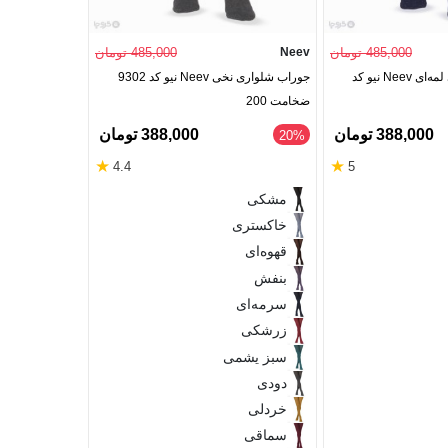
485,000 تومان
Neev
485,000 تومان
جوراب شلواری نخی لمه‌ای Neev نیو کد
جوراب شلواری نخی Neev نیو کد 9302
ضخامت 200
388,000 تومان
388,000 تومان
‎20%
★
★
4.4
5
مشکی
خاکستری
قهوه‌ای
بنفش
سرمه‌ای
زرشکی
سبز یشمی
دودی
خردلی
سماقی