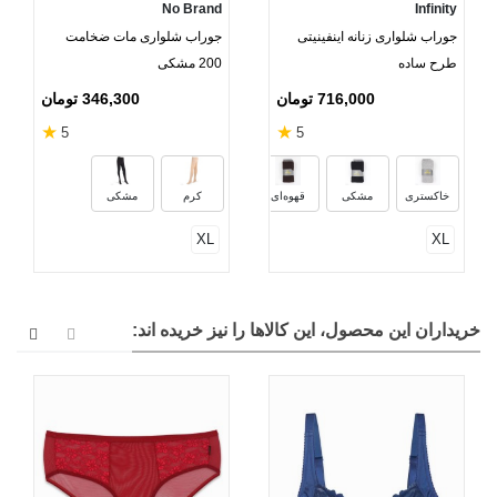
No Brand
Infinity
جوراب شلواری زنانه اینفینیتی
جوراب شلواری مات ضخامت
طرح ساده
200 مشکی
716,000 تومان
346,300 تومان
★
★
5
5
سرمه‌ای
کرم
زرشکی
شیری
خاکستری
مشکی
قهوه‌ای
کرم
مشکی
XL
XL
خریداران این محصول، این کالاها را نیز خریده اند: