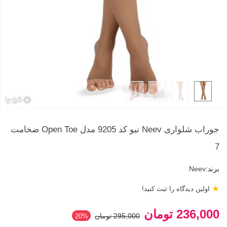
جوراب شلواری Neev نیو کد 9205 مدل Open Toe ضخامت
7
برند:
Neev
★
اولین دیدگاه را ثبت کنید!
236,000 تومان
295,000 تومان
‎20%