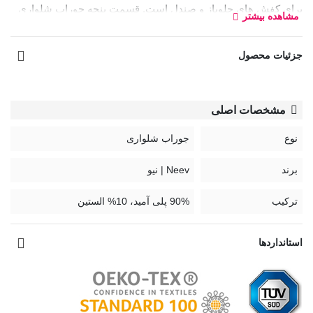
برای کفش های جلوباز و صندل است. قسمت پنجه جوراب شلواری
مشاهده بیشتر
دارای بند انگشتی بوده که مانع از جمع شدن و بالا رفتن جوراب
شلواری می‌شود.
جزئیات محصول
معادل انگلیسی نام رنگ‌ها:
کرم: Cream
مشخصات اصلی
بژ: Beige
نوع
جوراب شلواری
کد:
9
2
0
5
برند
Neev | نیو
راهنمای نگهداری جوراب شلواری:
ترکیب
90% پلی آمید، 10% الستین
استانداردها