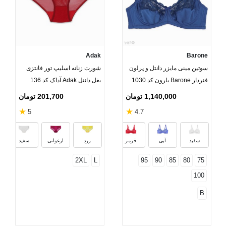
Adak
Barone
سوتین مینی مایزر دانتل و پرلون
شورت زنانه اسلیپ تور فانتزی
فنردار Barone بارون کد 1030
بغل دانتل Adak آداک کد 136
1,140,000 تومان
201,700 تومان
★
★
5
4.7
مشکی
بژ
کرم
سبز آ
سفید
آبی
قرمز
زرد
ارغوانی
سفید
2XL
L
95
90
85
80
75
100
B