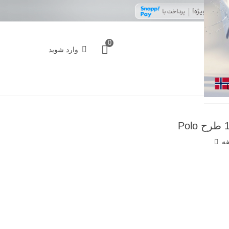
0
وارد شوید
فه