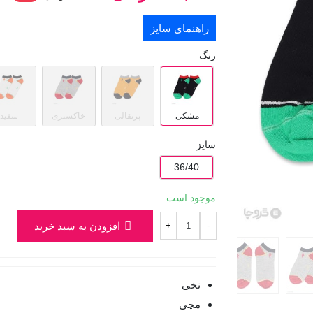
راهنمای سایز
رنگ
مشکی
پرتقالی
خاکستری
سفید
سایز
36/40
موجود است
افزودن به سبد خرید
+
-
نخی
مچی