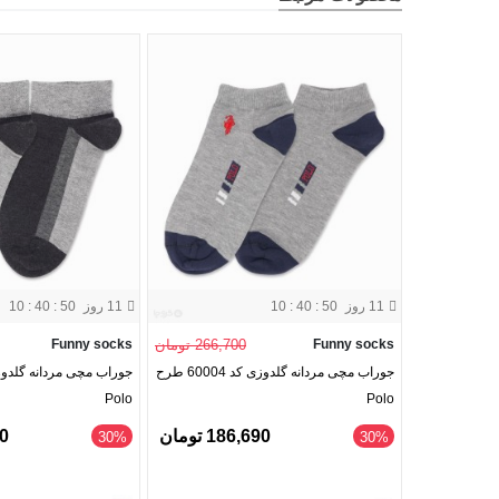
11 روز
10 : 40 : 49
11 روز
10 : 40 : 49
Funny socks
266,700 تومان
Funny socks
جوراب مچی مردانه گلدوزی کد 60004 طرح
Polo
Polo
186,690 تومان
90
‎30%
‎30%