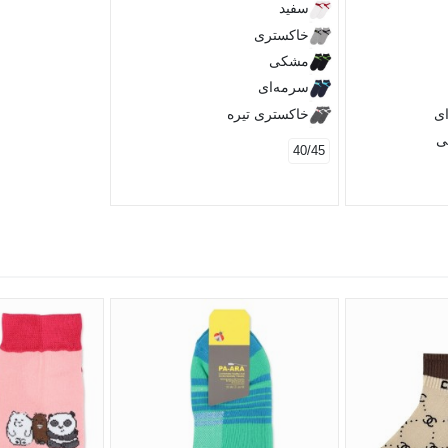
سفید
خاکستری
مشکی
سرمه‌ای
ی
خاکستری تیره
ی
40/45