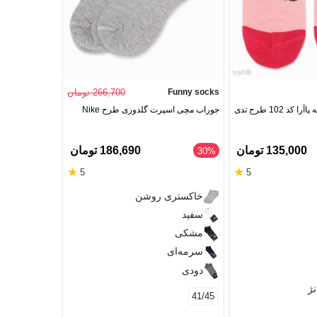
Funny socks
266,700 تومان
Calze Land
د 102 طرح تدی
جوراب مچی اسپرت گلدوزی طرح Nike
طرح پلنگی رنگ
135,000 تومان
186,690 تومان
‎30%
★
★
5
5
آبی
خاکستری روشن
پرتقالی
سفید
سبز
مشکی
36/40
سرمه‌ای
دودی
ژ
41/45