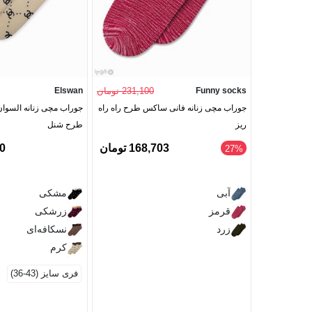
Funny socks
231,100 تومان
Elswan
جوراب مچی زنانه فانی ساکس طرح راه راه
جوراب مچی زنانه السوا
ریز
طرح شنل
168,703 تومان
00
‎27%
آبی
مشکی
قرمز
زرشکی
زرد
نسکافه‌ای
کرم
فری سایز (43-36)