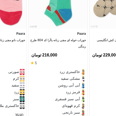
Paara
Paara
ن کش انگلیسی
جوراب حوله ای مچی زنانه پاآرا کد 804 طرح
جوراب نانو مچی زنانه پاآرا ک
رینگی
229,0 تومان
216,000 تومان
★
5
خاکستری زرد
صورتی
مشکی سفید
کرم
آبی آبی روشن
سفید
قرمز زرد
زرد
آبی سبز فسفری
سبز
کرم قهوه‌ای
خاکستری ملان
سبز نارنجی
36/40