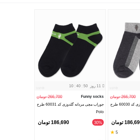
11 روز
10 : 40 : 49
266,700 تومان
Funny socks
266,700 تومان
جوراب مچی مردانه گلدوزی کد 60030 طرح
جوراب مچی مردانه گلدوزی کد 60031 طرح
Polo
186,6 تومان
186,690 تومان
‎30%
★
5