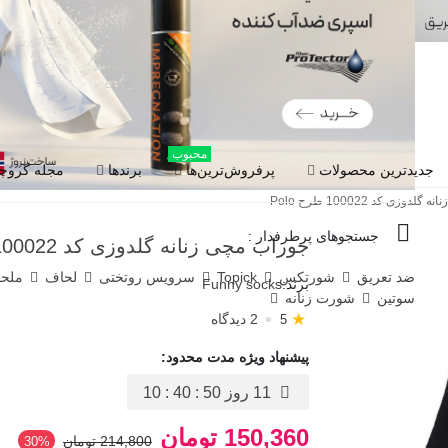
محبوب
جدیدترین محصولات
پرفروش‌ترین‌ها
برندها
مجله گروچا
وزی کد 100022 طرح Polo
جستجوهای پرطرفدار :
جوراب مچی زنانه گلدوزی کد 100022 طرح Polo
ضد تعریق
شورتکس
Topick
سرویس روتختی
لحاف
ملح
برند:
Funny socks
سوتین
شورت زنانه
★
2 دیدگاه
5
پیشنهاد ویژه مدت محدود:
11 روز
10 : 40 : 49
150,360 تومان
214,800 تومان
‎30%