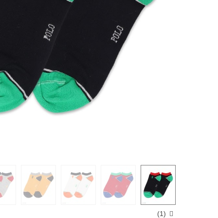
)
1
(