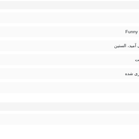
Funny
 آمید، الستین
ت
ی شده