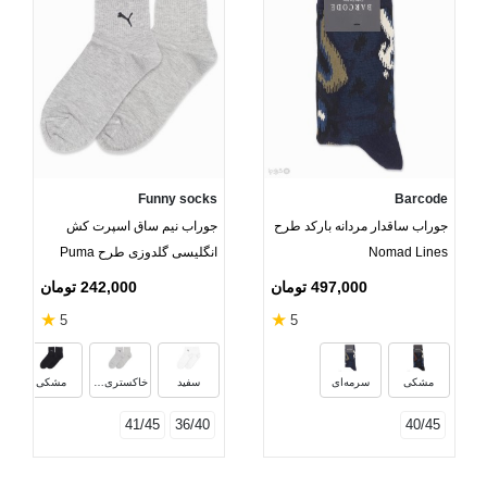
Funny socks
Barcode
جوراب ساقدار مردانه بارکد طرح
جوراب نیم ساق اسپرت کش
Nomad Lines
انگلیسی گلدوزی طرح Puma
497,000 تومان
242,000 تومان
★
★
5
5
س
مشکی
سرمه‌ای
سفید
خاکستری روشن
مشکی
41/45
36/40
40/45