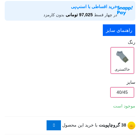
خرید اقساطی با اسنپ‌پی
97,025 تومانی
در چهار قسط
بدون کارمزد
راهنمای سایز
رنگ
خاکستری
سایز
40/45
موجود است
38
گروچاپوینت
با خرید این محصول