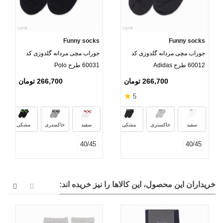
Funny socks
Funny socks
جوراب مچی مردانه گلدوزی کد
جوراب مچی مردانه گلدوزی کد
60012 طرح Adidas
60031 طرح Polo
266,700 تومان
266,700 تومان
★
5
سرمه‌ای
س
سفید
خاکستری
مشکی
سفید
خاکستری
مشکی
40/45
40/45
خریداران این محصول، این کالاها را نیز خریده اند: