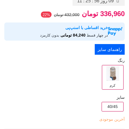
09 روز
11 : 25 : 55
336,960 تومان
432,000 تومان
‎22%
خرید اقساطی با اسنپ‌پی
84,240 تومانی
در چهار قسط
بدون کارمزد
راهنمای سایز
رنگ
کرم
سایز
40/45
آخرین موجودی