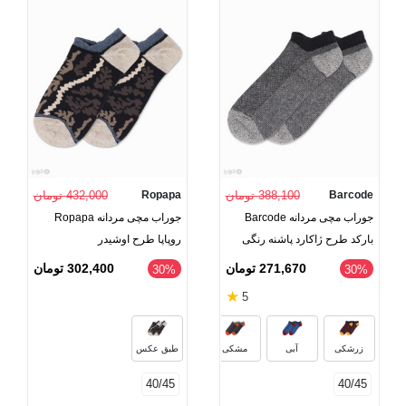
Barcode
388,100 تومان
Ropapa
432,000 تومان
جوراب مچی مردانه Barcode
جوراب مچی مردانه Ropapa
بارکد طرح ژاکارد پاشنه رنگی
روپاپا طرح اوشیدر
271,670 تومان
302,400 تومان
‎30%
‎30%
★
5
سبز
خاکستری روشن
بنفش بادمجانی
زرشکی
آبی
مشکی
طبق عکس
40/45
40/45