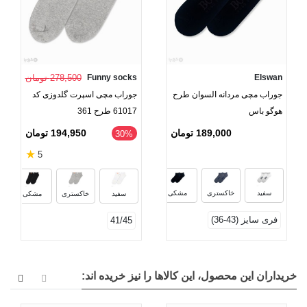
Elswan
Funny socks
278,500 تومان
جوراب مچی مردانه السوان طرح
جوراب مچی اسپرت گلدوزی کد
هوگو باس
61017 طرح 361
189,000 تومان
194,950 تومان
‎30%
★
5
سرمه‌ای
کرم
خاکستری ملانژ
س
سفید
خاکستری
مشکی
سفید
خاکستری
مشکی
فری سایز (43-36)
41/45
خریداران این محصول، این کالاها را نیز خریده اند: