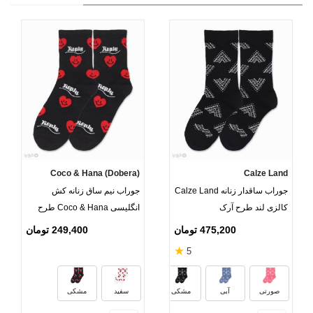
Coco & Hana (Dobera)
Calze Land
جوراب ساقدار زنانه Calze Land
جوراب نیم ساق زنانه کش
کالزی لند طرح آرک
انگلیسی Coco & Hana طرح
Reply
475,200 تومان
249,400 تومان
★
5
صورتی
آبی
مشکی
سفید
مشکی