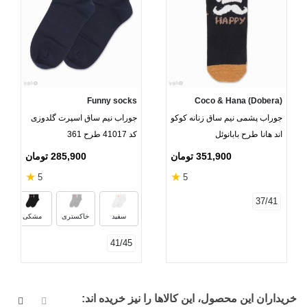
Funny socks
Coco & Hana (Dobera)
جوراب پشمی نیم ساق زنانه کوکو
جوراب نیم ساق اسپرت گلدوزی
اند هانا طرح بابانوئل
کد 41017 طرح 361
351,900 تومان
285,900 تومان
★
★
5
5
37/41
سفید
خاکستری
مشکی
41/45
خریداران این محصول، این کالاها را نیز خریده اند: