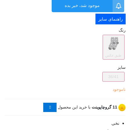
موجود شد، خبر بده
راهنمای سایز
رنگ
طبق عکس
سایز
36/41
ناموجود
11
گروچاپوینت
با خرید این محصول
نخی