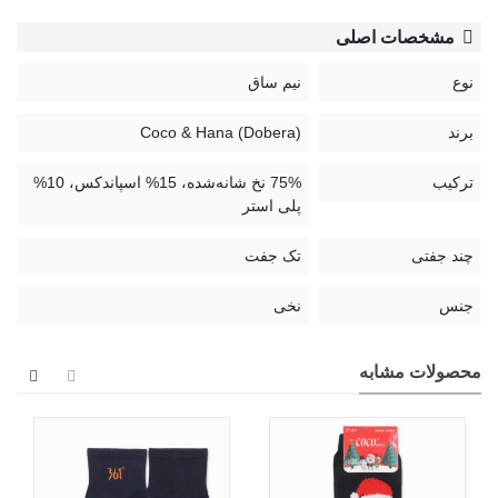
مشخصات اصلی
نوع
نیم ساق
برند
Coco & Hana (Dobera)
ترکیب
75% نخ شانه‌شده، 15% اسپاندکس، 10%
پلی استر
چند جفتی
تک جفت
جنس
نخی
محصولات مشابه