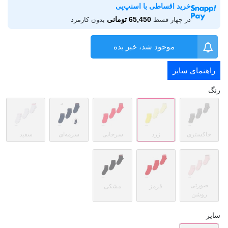
خرید اقساطی با اسنپ‌پی
65,450 تومانی
در چهار قسط
بدون کارمزد
موجود شد، خبر بده
راهنمای سایز
رنگ
خاکستری
زرد
سرخابی
سرمه‌ای
سفید
صورتی
قرمز
مشکی
روشن
سایز