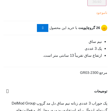
36/40
ناموجود
26
گروچاپوینت
با خرید این محصول
نیم ساق
پک 3 عددی
ارتفاع ساق تقریباً 13 سانتی متر است.
مرجع:
GR03-2300
توضیحات
پک جوراب 3 عددی زنانه نیم ساق دل مد گروپ DelMod Group
گزینه‌ای ایده‌آل برای استفاده روزمره، محل کار و فعالیت‌های