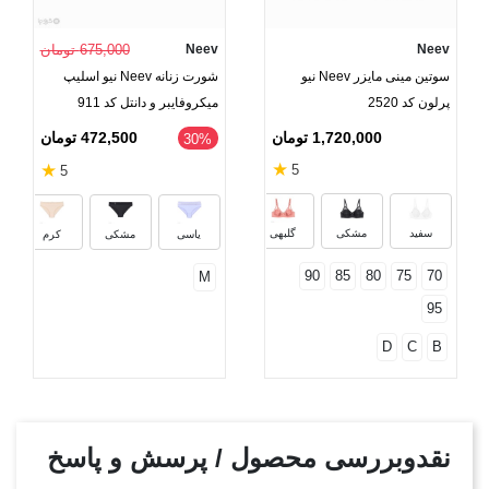
Neev
Neev
675,000 تومان
سوتین مینی مایزر Neev نیو
شورت زنانه Neev نیو اسلیپ
پرلون کد 2520
میکروفایبر و دانتل کد 911
1,720,000 تومان
472,500 تومان
‎30%
★
★
5
5
صورتی
سرخابی
سرمه‌ای
بنفش ت
ر
سفید
مشکی
گلبهی
یاسی
مشکی
کرم
90
85
80
75
70
M
95
D
C
B
نقدوبررسی محصول / پرسش و پاسخ