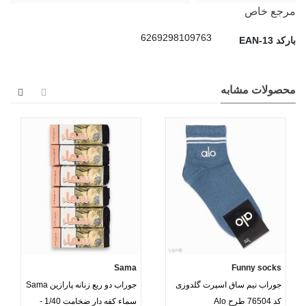
مرجع خاص
6269298109763
بارکد EAN-13
محصولات مشابه
Sama
Funny socks
جوراب نیم ساق اسپرت گلدوزی
جوراب دو ربع زنانه پارازین Sama
کد 76504 طرح Alo
سماء کفه دار ضخامت 1/40 -