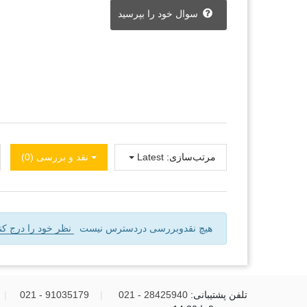
سوال خود را بپرسید
مرتب‌سازی:
Latest
نقد و بررسی‌‌ (0)
هیچ نقدوبررسی دردسترس نیست
نظر خود را درج کنی
تلفن پشتیبانی:
28425940 - 021
|
91035179 - 021
|