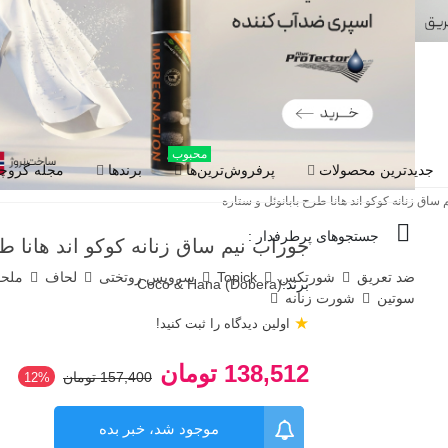
محبوب
جدیدترین محصولات
پرفروش‌ترین‌ها
برندها
مجله گروچا
ساق زنانه کوکو اند هانا طرح بابانوئل و ستاره
جستجوهای پرطرفدار :
جوراب نیم ساق زنانه کوکو اند هانا طر
ضد تعریق
شورتکس
Topick
سرویس روتختی
لحاف
ملح
برند:
Coco & Hana (Dobera)
سوتین
شورت زنانه
★
اولین دیدگاه را ثبت کنید!
138,512 تومان
157,400 تومان
‎12%
موجود شد، خبر بده