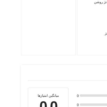
نژ روشن
ژ
میانگین امتیازها
0
0.0
0