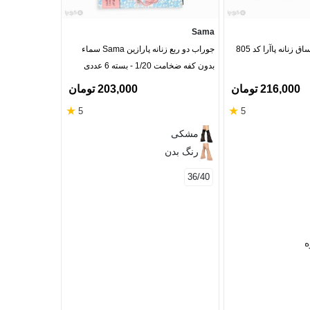
Funny socks
Sama
جوراب حوله ای نیم ساق زنانه پاآرا کد 805
جوراب دو ربع زنانه پارازین Sama سماء
بدون کفه ضخامت 1/20 - بسته 6 عددی
طرح 361
216,000 تومان
203,000 تومان
★
★
5
5
سفید
مشکی
خاکستری
رنگ بدن
مشکی
دودی
36/40
سرمه‌ای
41/45
ه