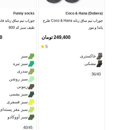
Funny socks
Coco & Hana (Dobera)
جوراب نیم ساق زنانه Coco & Hana طرح
جوراب نیم ساق زنانه ف
پاندا و موز
طیف سبز کد 800
249,400 تومان
00
★
5
خاکستری
سبز
مشکی
سبز تیره
سدری
36/40
سبز روشن
زیتونی
سبز یشمی
سبز فسفری
سبز مغز پسته‌ای
سبز آووکادو
40/45