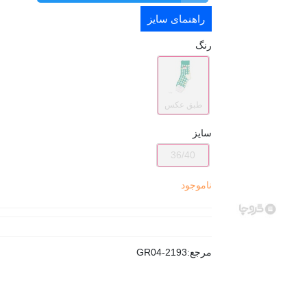
راهنمای سایز
رنگ
طبق عکس
سایز
36/40
ناموجود
مرجع:
GR04-2193