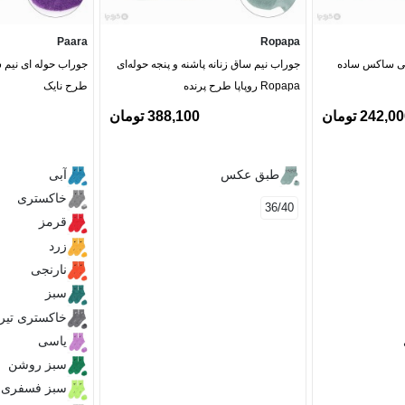
Paara
Ropapa
انی ساکس ساده
جوراب نیم ساق زنانه پاشنه و پنجه حوله‌ای
Ropapa روپاپا طرح پرنده
طرح نایک
242,0 تومان
388,100 تومان
طبق عکس
آبی
خاکستری
36/40
قرمز
زرد
نارنجی
سبز
خاکستری تیر
یاسی
سبز روشن
سبز فسفری