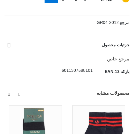
مرجع:
GR04-2012
جزئیات محصول
مرجع خاص
6011307588101
بارکد EAN-13
محصولات مشابه