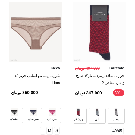
Barcode
497,000 تومان
Neev
جوراب ساقدار مردانه بارکد طرح
شورت زنانه نیو اسلیپ حریر کد
ژاکارد جناقی 2
Libra
850,000 تومان
347,900 تومان
‎30%
سرخابی
سرمه‌ای
مشکی
سفید
آبی
زرشکی
L
M
S
40/45