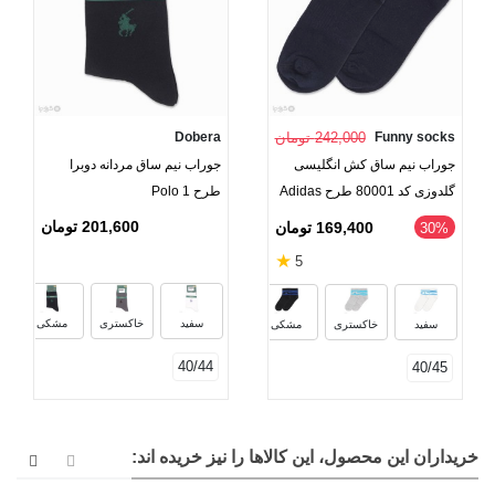
Funny socks
242,000 تومان
Dobera
جوراب نیم ساق کش انگلیسی
جوراب نیم ساق مردانه دوبرا
گلدوزی کد 80001 طرح Adidas
طرح Polo 1
201,600 تومان
169,400 تومان
‎30%
★
5
سرمه‌ای
سفید
خاکستری
مشکی
سفید
خاکستری
مشکی
40/44
40/45
خریداران این محصول، این کالاها را نیز خریده اند: