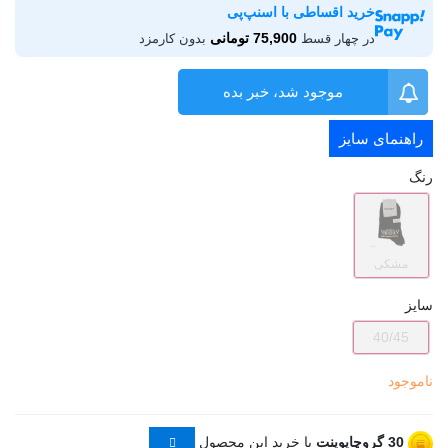
خرید اقساطی با اسنپ‌پی
75,900 تومانی
در چهار قسط
بدون کارمزد
موجود شد، خبر بده
راهنمای سایز
رنگ
مشکی
سایز
40/45
ناموجود
30
گروچاپوینت
با خرید این محصول