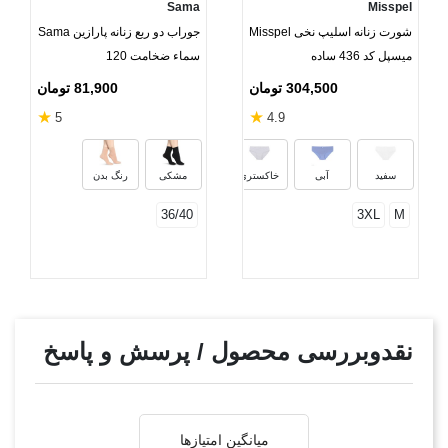
Sama
Misspel
شورت زنانه اسلیپ نخی Misspel
جوراب دو ربع زنانه پارازین Sama
میسپل کد 436 ساده
سماء ضخامت 120
304,500 تومان
81,900 تومان
★
★
5
4.9
قرمز
مشکی
بنفش
نارنج
سفید
آبی
خاکستری
مشکی
رنگ بدن
36/40
3XL
M
نقدوبررسی محصول / پرسش و پاسخ
میانگین امتیازها