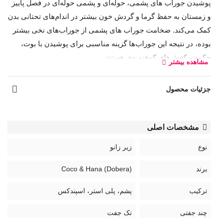
پوشیدن جوراب های پشمی، حوله‌ای و پشمی حوله‌ای در فصل پاییز
و زمستان به حفظ گرما و گردش خون بیشتر در اندام‌های تحتانی بدن
کمک می‌کند. ضخامت جوراب های پشمی از جوراب‌های نخی بیشتر
بوده، در نتیجه این جوراب‌ها گزینه مناسبی برای پوشیدن با بوت،
چکمه و کفش‌های کوهنوردی هستند.
مشاهده بیشتر
طرح:
جزئیات محصول
گل
راهنمای نگهداری جوراب:
مشخصات اصلی
نوع
زیر زانو
برند
Coco & Hana (Dobera)
ترکیب
پشم، پلی استر، اسپندکس
چند جفتی
تک جفت