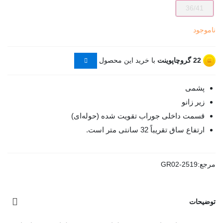
36/41
ناموجود
22
گروچاپوینت
با خرید این محصول
پشمی
زیر زانو
قسمت داخلی جوراب تقویت شده (حوله‌ای)
ارتفاع ساق تقریباً 32 سانتی متر است.
مرجع:
GR02-2519
توضیحات