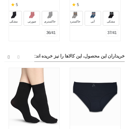
★
★
5
5
قرمز
صورتی
کرم
زرشک
س
مشکی
آبی
خاکستری
خاکستری
صورتی
مشکی
36/41
37/41
خریداران این محصول، این کالاها را نیز خریده اند: