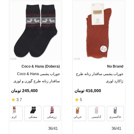
Coco & Hana (Dobera)
No Brand
جوراب پشمی ساقدار زنانه طرح
جوراب پشمی Coco & Hana
ژاکارد لوزی
ساقدار زنانه طرح گوزن و لوزی
416,000 تومان
245,400 تومان
★
★
3.7
5
آجری
سبز ارتشی
مشکی
قهوه‌ا
خاکستری
آدامسی
خردلی
زرشکی
مشکی
کرم
36/41
36/41