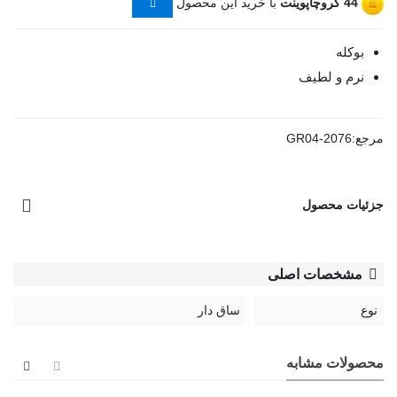
44
گروچاپوینت
با خرید این محصول
بوکله
نرم و لطیف
مرجع:
GR04-2076
جزئیات محصول
مشخصات اصلی
نوع
ساق دار
محصولات مشابه