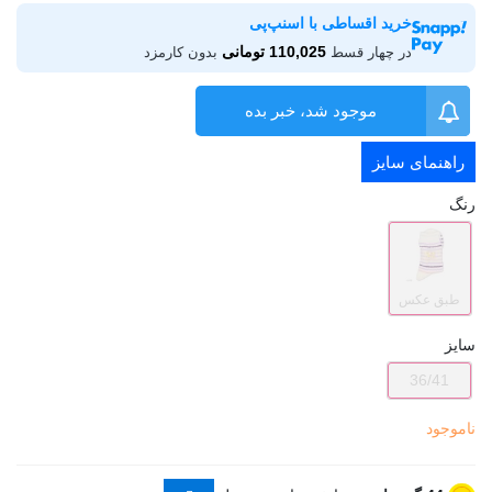
خرید اقساطی با اسنپ‌پی
110,025 تومانی
در چهار قسط
بدون کارمزد
موجود شد، خبر بده
راهنمای سایز
رنگ
طبق عکس
سایز
36/41
ناموجود