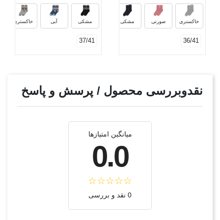
سرمه‌ای
خاکستری تیره
زرشکی
کالبا
خاکستری
صورتی
مشکی
مشکی
آبی
خاکستری
37/41
36/41
نقدوبررسی محصول / پرسش و پاسخ
میانگین امتیازها
0.0
0 نقد و بررسی