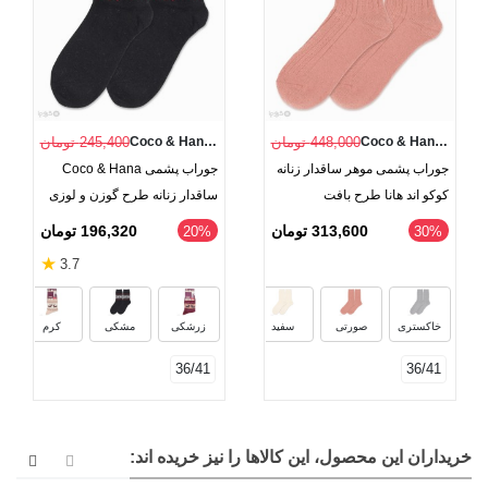
Coco & Hana (Dobera)
448,000 تومان
Coco & Hana (Dobera)
245,400 تومان
جوراب پشمی موهر ساقدار زنانه
جوراب پشمی Coco & Hana
کوکو اند هانا طرح بافت
ساقدار زنانه طرح گوزن و لوزی
313,600 تومان
196,320 تومان
‎20%
‎30%
★
3.7
مشکی
نسکافه‌ای
خاکستری
صورتی
سفید
زرشکی
مشکی
کرم
36/41
36/41
خریداران این محصول، این کالاها را نیز خریده اند: