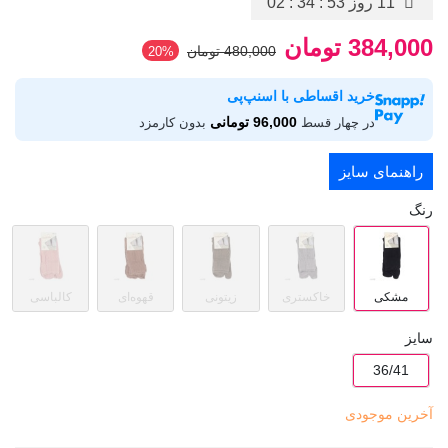
11 روز
02 : 34 : 53
384,000 تومان
480,000 تومان
‎20%
خرید اقساطی با اسنپ‌پی
96,000 تومانی
در چهار قسط
بدون کارمزد
راهنمای سایز
رنگ
مشکی
خاکستری
زیتونی
قهوه‌ای
کالباسی
سایز
36/41
آخرین موجودی