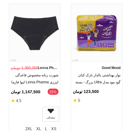
Good Mood
Levva Pharma
1,350,000 تومان
نوار بهداشتی بالدار نازک کتان
شورت زنانه مخصوص قاعدگی
گود مود مدل Ultra بزرگ - بسته
لیزری Levva Pharma لیوا فارما
8 عددی
123,500 تومان
1,147,500 تومان
‎15%
★
★
5
4.5
مشکی
2XL
XL
L
XS