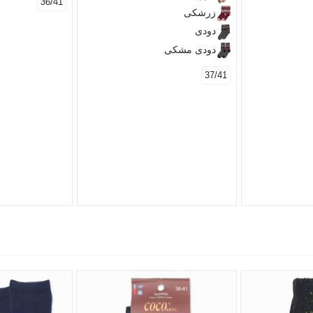
36/41
زرشکی
دودی
دودی مشکی
37/41