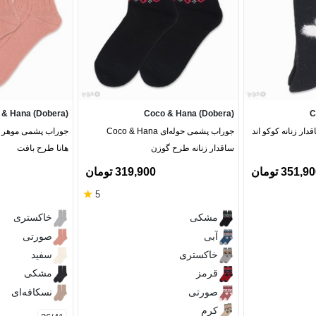
 & Hana (Dobera)
Coco & Hana (Dobera)
C
ار زنانه کوکو اند
جوراب پشمی حوله‌ای Coco & Hana
جوراب پشمی موهر سا
ساقدار زنانه طرح گوزن
هانا طرح بافت
351,9 تومان
319,900 تومان
★
5
مشکی
خاکستری
آبی
صورتی
خاکستری
سفید
قرمز
مشکی
صورتی
نسکافه‌ای
کرم