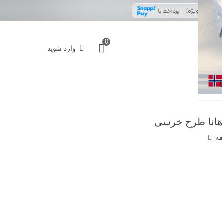
0
وارد شوید
 هانا طرح خرسی
فه