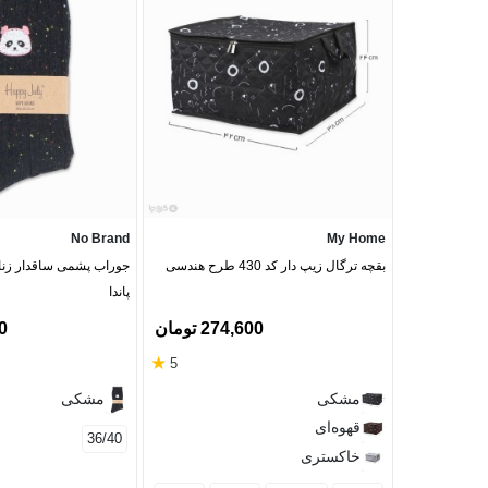
No Brand
My Home
بقچه ترگال زیپ دار کد 430 طرح هندسی
جوراب پشمی ساقدار زنا
پاندا
274,600 تومان
00
★
5
مشکی
مشکی
قهوه‌ای
36/40
خاکستری