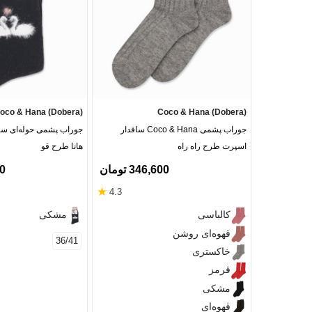
oco & Hana (Dobera)
Coco & Hana (Dobera)
جوراب پشمی Coco & Hana ساقدار
جوراب پشمی حوله‌ای ساقد
اسپرت طرح راه راه
هانا طرح قو
346,600 تومان
00
★
4.3
کالباسی
مشکی
قهوه‌ای روشن
36/41
خاکستری
قرمز
مشکی
قهوه‌ای