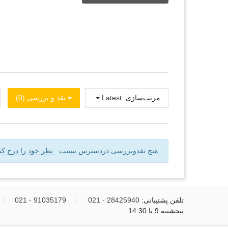
مرتب‌سازی:
Latest
نقد و بررسی‌‌ (0)
هیچ نقدوبررسی دردسترس نیست
نظر خود را درج کنی
تلفن پشتیبانی:
28425940 - 021
|
91035179 - 021
|
پنجشنبه 9 تا 14:30