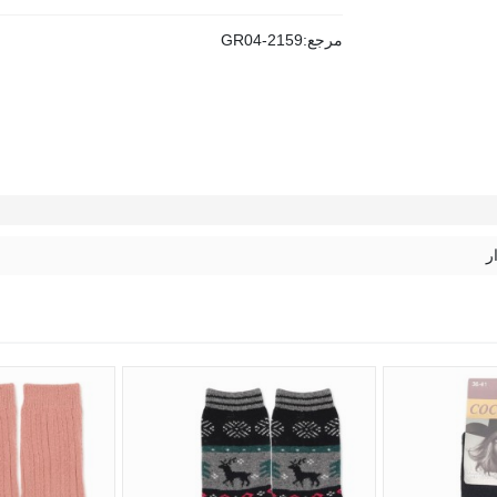
مرجع:
GR04-2159
ر