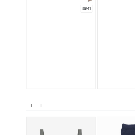
35/38
36/41