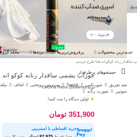
محبوب
جدیدترین محصولات
پرفروش‌ترین‌ها
برندها
مجله گروچا
ساقدار زنانه کوکو اند هانا طرح خرسی
جستجوهای پرطرفدار :
جوراب پشمی ساقدار زنانه کوکو اند
ضد تعریق
شورتکس
Topick
سرویس روتختی
لحاف
ملح
برند:
Coco & Hana (Dobera)
سوتین
شورت زنانه
★
اولین دیدگاه را ثبت کنید!
351,900 تومان
خرید اقساطی با اسنپ‌پی
87,975 تومانی
در چهار قسط
بدون کارمزد