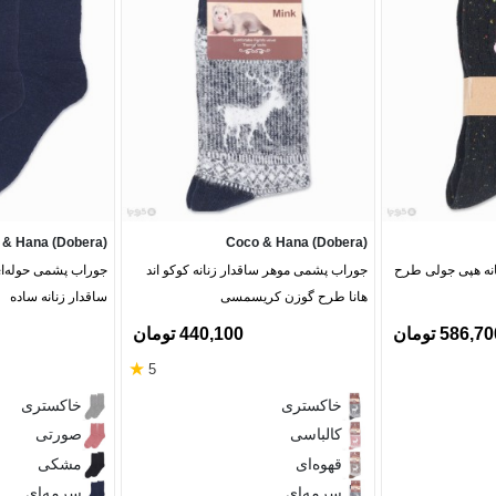
 & Hana (Dobera)
Coco & Hana (Dobera)
نه هپی جولی طرح
جوراب پشمی موهر ساقدار زنانه کوکو اند
هانا طرح گوزن کریسمسی
ساقدار زنانه ساده
586,7 تومان
440,100 تومان
★
5
خاکستری
خاکستری
کالباسی
صورتی
قهوه‌ای
مشکی
سرمه‌ای
سرمه‌ای