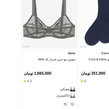
ana (Dobera)
Neev
Coco
جوراب پشمی حوله‌ای Coco & Hana
سوتین نیو حریر فنردار کد Velin
جوراب پشمی ساقد
طرح گلبرگ
351,900 تومان
1,665,000 تومان
★
★
4.3
5
مشکی
مشکی
خاکستری
آبی
خاکستری
75
70
دودی