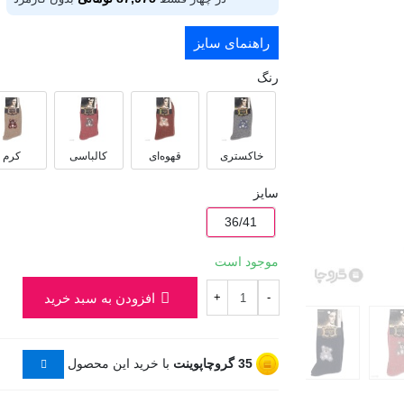
راهنمای سایز
رنگ
خاکستری
قهوه‌ای
کالباسی
کرم
سایز
36/41
موجود است
افزودن به سبد خرید
+
-
35
گروچاپوینت
با خرید این محصول