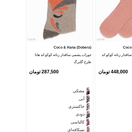
No Brand
Coco & Hana (Dobera)
Coco
قدار زنانه کوکو اند
جوراب پشمی ساقدار زنانه کوکو اند هانا
جوراب پشمی سا
طرح گلبرگ
448,000 تومان
287,500 تومان
مشکی
مشکی
خاکستری 
آبی
آبی
خاکستری
سرمه‌ای
دودی
کرم
خاکستری
کالباسی
کالباسی
نسکافه‌ای