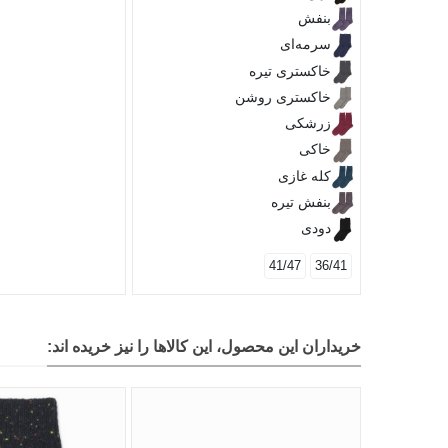
بنفش
سرمه‌ای
خاکستری تیره
خاکستری روشن
زرشکی
خاکی
کله غازی
بنفش تیره
دودی
41/47
36/41
خریداران این محصول، این کالاها را نیز خریده اند: