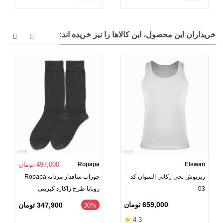
خریداران این محصول، این کالاها را نیز خریده اند:
Elswan
Ropapa
497,000 تومان
زیرپوش نخی رکابی السوان کد
جوراب ساقدار مردانه Ropapa
03
روپاپا طرح ژاکارد کبریتی
659,000 تومان
347,900 تومان
‎30%
★
4.3