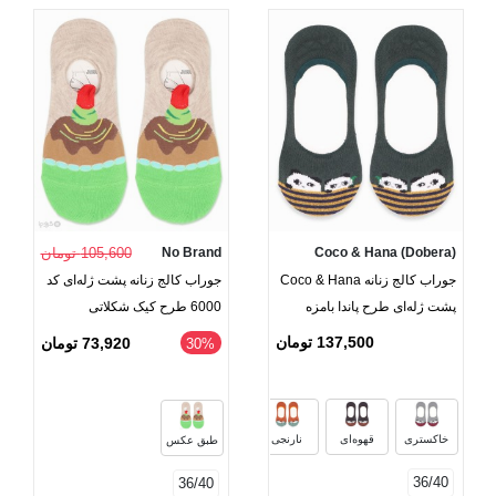
Coco & Hana (Dobera)
No Brand
105,600 تومان
جوراب کالج زنانه Coco & Hana
جوراب کالج زنانه پشت ژله‌ای کد
پشت ژله‌ای طرح پاندا بامزه
6000 طرح کیک شکلاتی
137,500 تومان
73,920 تومان
‎30%
سرمه‌ای
سبز یشمی
خاکستری
قهوه‌ای
نارنجی
طبق عکس
36/40
36/40