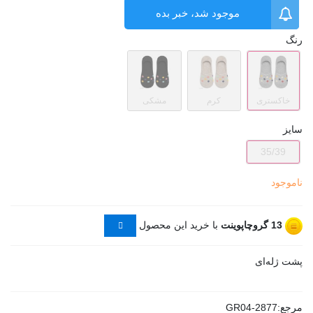
موجود شد، خبر بده
رنگ
خاکستری
کرم
مشکی
سایز
35/39
ناموجود
13
گروچاپوینت
با خرید این محصول
پشت ژله‌ای
مرجع:
GR04-2877