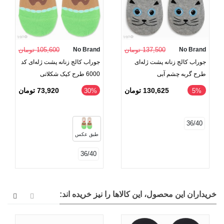
No Brand
137,500 تومان
No Brand
105,600 تومان
جوراب کالج زنانه پشت ژله‌ای
جوراب کالج زنانه پشت ژله‌ای کد
طرح گربه چشم آبی
6000 طرح کیک شکلاتی
130,625 تومان
73,920 تومان
‎30%
‎5%
36/40
طبق عکس
36/40
خریداران این محصول، این کالاها را نیز خریده اند: