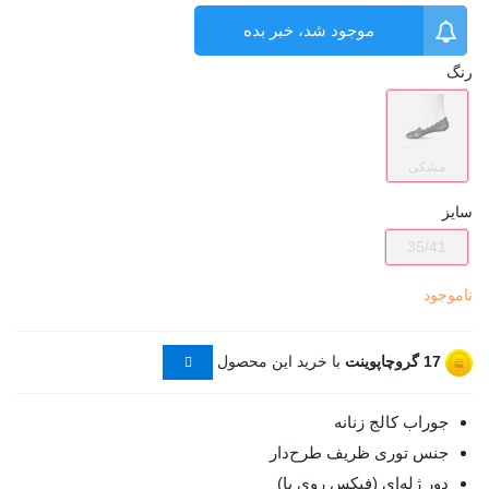
موجود شد، خبر بده
رنگ
مشکی
سایز
35/41
ناموجود
17
گروچاپوینت
با خرید این محصول
جوراب کالج زنانه
جنس توری ظریف طرح‌دار
دور ژله‌ای (فیکس روی پا)