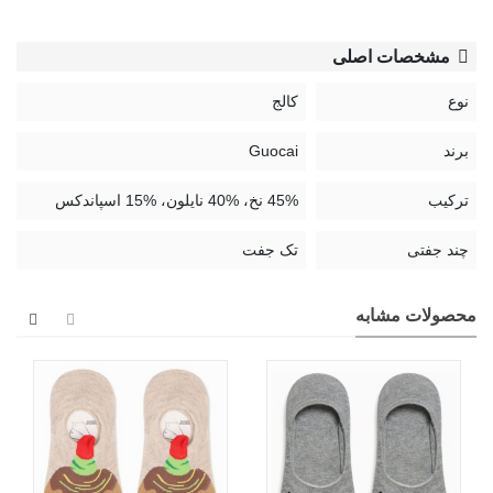
شود و از جابه‌جایی یا جمع شدن جلوگیری کند. همچنین این مدل
دارای کف استپ‌دار (سیلیکونی) است که از سر خوردن پا داخل
مشخصات اصلی
کفش جلوگیری کرده و حس ثبات و راحتی بیشتری هنگام راه رفتن
ایجاد می‌کند.
نوع
کالج
این جوراب با طراحی شیک و کاربردی، گزینه‌ای مناسب برای
برند
Guocai
استفاده با انواع کفش‌های کالج، کتانی و روزمره است و در کنار
ترکیب
45% نخ، %40 نایلون، %15 اسپاندکس
راحتی، جلوه‌ای ظریف و خاص به استایل شما می‌بخشد.
چند جفتی
تک جفت
محصولات مشابه