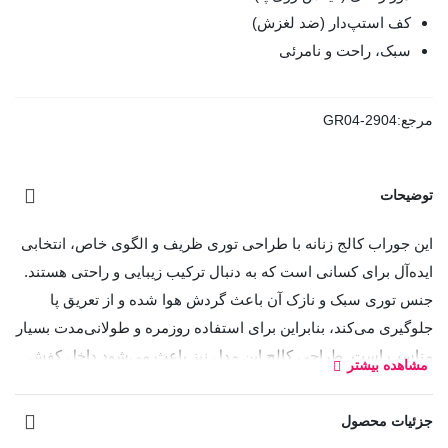
کف استپ‌دار (ضد لغزش)
سبک، راحت و نامرئی
مرجع:
GR04-2904
توضیحات
این جوراب کالج زنانه با طراحی توری ظریف و الگوی خاص، انتخابی
ایده‌آل برای کسانی است که به دنبال ترکیب زیبایی و راحتی هستند.
جنس توری سبک و نازک آن باعث گردش هوا شده و از تعریق پا
جلوگیری می‌کند، بنابراین برای استفاده روزمره و طولانی‌مدت بسیار
مناسب است. طراحی کالج این مدل نیز باعث می‌شود داخل کفش
مشاهده بیشتر
دیده نشود و استایل شما مرتب و مینیمال باقی بماند.
جزئیات محصول
وجود دور ژله‌ای در لبه‌ها باعث می‌شود جوراب کاملاً روی پا فیکس