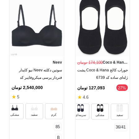
Coco & Hana (Dobera)
174,100 تومان
Neev
جوراب کالج Coco & Hana پشت
سوتین دکلته Neev نیو کاپدار
ژله‌ای ساده کد 6739
فنردار پرسی میکروفایبر کد
Free 2066
2,540,000 تومان
127,093 تومان
‎27%
★
★
5
4.6
خاکستری روشن
دودی
کرم
سفید
مشکی
سفید
مشکی
سرمه‌ای
85
36/41
B