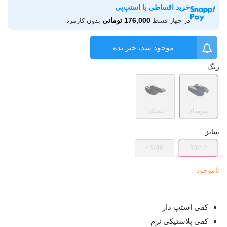
خرید اقساطی با اسنپ‌پی
176,000 تومانی
در چهار قسط
بدون کارمزد
موجود شد، خبر بده
رنگ
سرمه‌ای
مشکی
سایز
43/46
39/42
ناموجود
کفی استپ دار
کفی پلاستیکی نرم